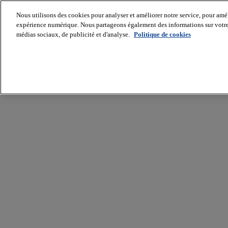
Nous utilisons des cookies pour analyser et améliorer notre service, pour améli
expérience numérique. Nous partageons également des informations sur votre u
médias sociaux, de publicité et d'analyse.
Politique de cookies
Batiradio
Articles
&
expertises
Construction
Tech,
IT,
start-
up
Génie
climatique
Gros
œuvre,
structure
et
enveloppe
Hors
site