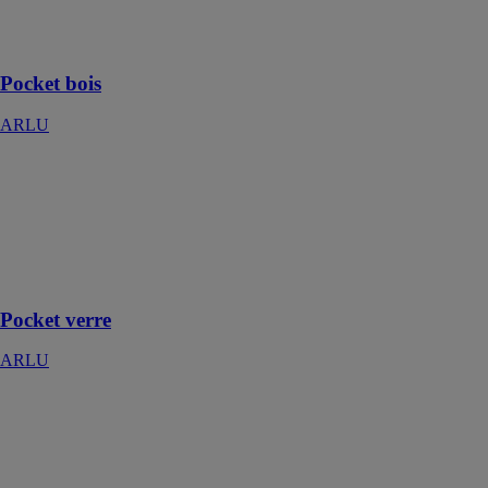
avec
encadrement
invisible
Pocket bois
ARLU
Pocket verre
ARLU
Système pour
porte
coulissante très
robuste
Pocket verre
ARLU
Poignée AVEO
AXALYS SAS
AVEO est une
gamme de