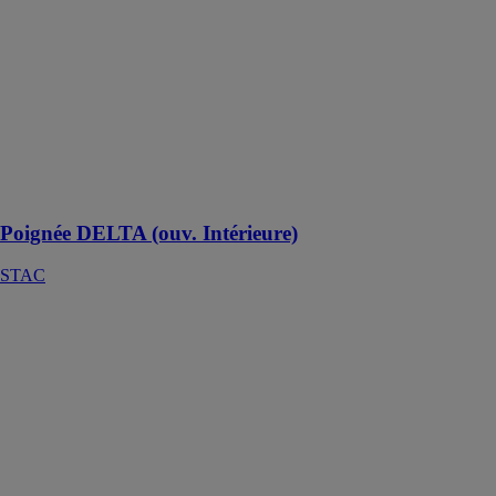
Poignée
DELTA (ouv.
Intérieure)
STAC
Compatible
avec les boîtes
de transmission
et serrures
multipoint
Poignée DELTA (ouv. Intérieure)
STAC
Poignée
Gamma INOX
STAC
Le modèle
Gamma de la
ligne de
poignées
minimalistes