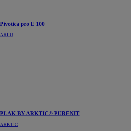
invisible pour
les portes
intérieures
Pivotica pro E 100
ARLU
PLAK BY
ARKTIC®
PURENIT
ARKTIC
Purenit est un
matériau isolant
qui convient
parfaitement
pour traiter les
ponts
thermiques
PLAK BY ARKTIC® PURENIT
ARKTIC