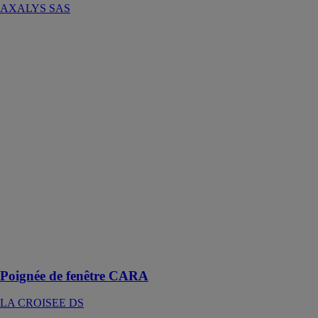
AXALYS SAS
Poignée de
fenêtre CARA
LA CROISEE
DS
Avec des lignes
courbées.
déclinées en
version à clés
les poignées de
fenêtre CARA,
CORAIL et
CYANE
donneront un
nouveau style
ainsi que du
caractère à vos
fenêtres
Poignée de fenêtre CARA
LA CROISEE DS