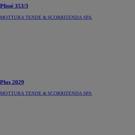
Plissè 353/3
MOTTURA TENDE & SCORRITENDA SPA
Plus 2029
MOTTURA
TENDE &
SCORRITENDA
SPA
Installation au
plafond ou de
face
Plus 2029
MOTTURA TENDE & SCORRITENDA SPA
Pocket bois
ARLU
Système pour
porte
coulissante