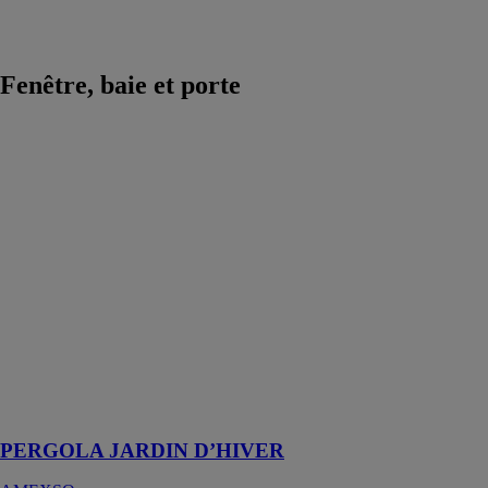
pour machines
outils
Fenêtre, baie et porte
PERGOLA
JARDIN
D’HIVER
AMEXSO
Une pergola
jardin d’hiver
baignée de
lumière l’hiver
et modulable
l’été… sans
assombrir votre
pièce de vie !
PERGOLA JARDIN D’HIVER