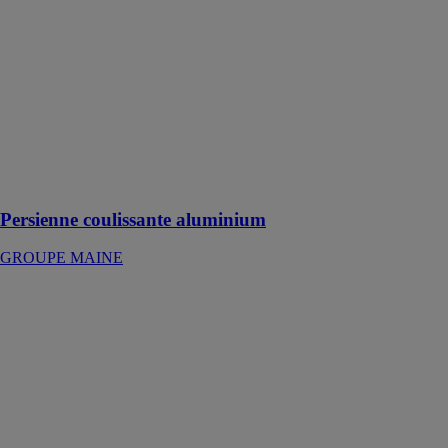
GROUPE
MAINE
Persienne
coulissante
aluminium avec
fermeture par
verrou tendeur
en aluminium
laqué blanc ou
noir
Persienne coulissante aluminium
GROUPE MAINE
Pitons inox A4
8x80 mm
LOFTNETS
BORDEAUX
Système de
fixation pour
les filets
d’agencement