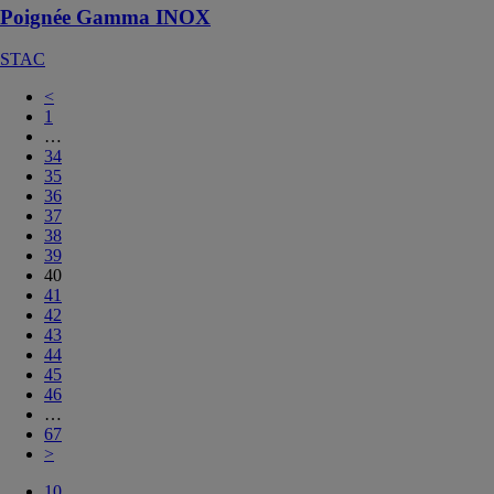
Poignée Gamma INOX
STAC
<
1
…
34
35
36
37
38
39
40
41
42
43
44
45
46
…
67
>
10