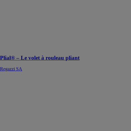
Regazzi SA
Le volet à
rouleau pliant
vous permet
d'embellir votre
maison grâce a
son esthétisme
parfait
Plial® – Le volet à rouleau pliant
Regazzi SA
Plissè 353/3
MOTTURA
TENDE &
SCORRITENDA
SPA
Système pour
rideaux plissés
avec plis de 20
mm