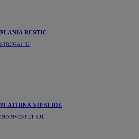
la
fonctionnalité
des fenêtres en
PVC
PLANIA RUSTIC
STRUGAL SL
PLATHINA
VIP SLIDE
INDINVEST
LT SRL
Glissement et
levage
glissement
PLATHINA VIP SLIDE
INDINVEST LT SRL
Plial® – Le
volet à rouleau
pliant