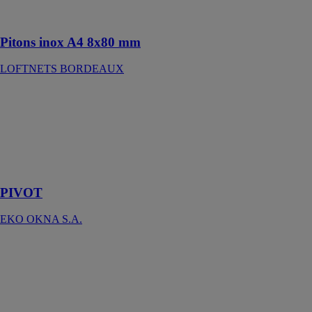
intérieur ou
extérieur
Pitons inox A4 8x80 mm
LOFTNETS BORDEAUX
PIVOT
EKO OKNA
S.A.
La porte pour
les opérations
spéciales !
PIVOT
EKO OKNA S.A.
Pivotica pro E
100
ARLU
Charnière
minimaliste et