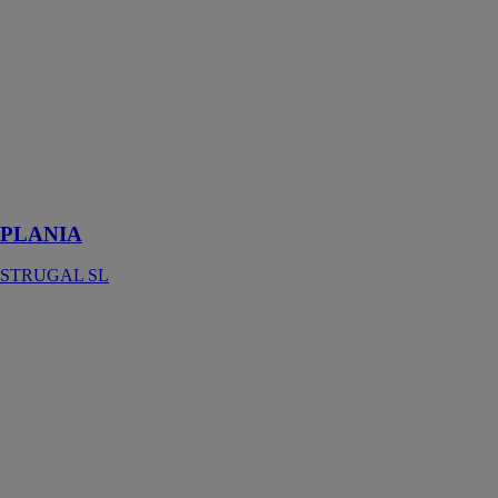
PLANIA
STRUGAL SL
Système pour
fenêtres et
portes battantes
avec une
profondeur de
cadre de 76
mm
PLANIA
STRUGAL SL
PLANIA
RUSTIC
STRUGAL SL
Ces fenêtres
combinent
l'élégance des
fenêtres en bois
avec la
polyvalence et