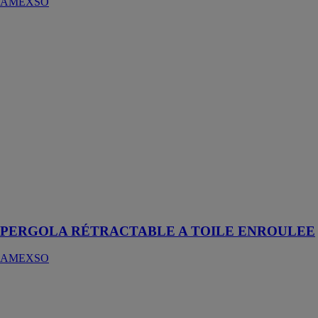
AMEXSO
PERGOLA
RÉTRACTABLE
A TOILE
ENROULEE
AMEXSO
La solution
design et
fonctionnelle
pour se
protéger du
soleil et du vent
en conservant
la lumière de
votre intérieur
PERGOLA RÉTRACTABLE A TOILE ENROULEE
AMEXSO
Persienne
coulissante
aluminium