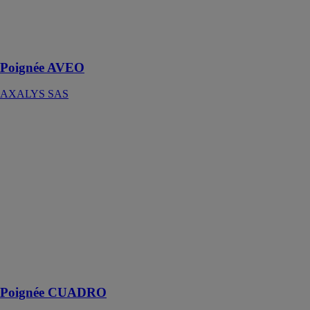
poignée
typiquement
étudiée pour le
coulissant
Poignée AVEO
AXALYS SAS
Poignée
CUADRO
AXALYS SAS
CUADRO est
une gamme de
poignée
complète et
polyvalente, à
l’esthétique
carré
résolument
tendance
Poignée CUADRO