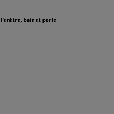
pour machines
outils
Fenêtre, baie et porte
4200
Coulissant à
RPT
CORTIZO
Système
coulissant à
rupture
thermique, doté
de plusieurs
dormants
périphériques
offrant la
possibilité
d'ouvrant à
coupe droite ou
d'onglet