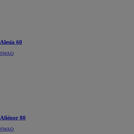
SWAO
Une porte
d'entrée
aluminium au
design exclusif
Alesia 60
SWAO
Aliénor 80
SWAO
Une porte
d'entrée à
l'esthétique
identique en
extérieur et en
intérieur
Aliénor 80
SWAO