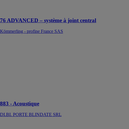
solution pour
de belles
76 ADVANCED – système à joint central
Kömmerling - profine France SAS
883 -
Acoustique
DI.BI. PORTE
BLINDATE
SRL
La porte de
sécurité avec
affaiblissement
acoustique de
42 dB
883 - Acoustique
DI.BI. PORTE BLINDATE SRL
883 SKIN