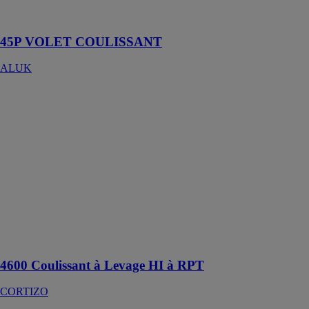
construction
moderne
45P VOLET COULISSANT
ALUK
4600
Coulissant à
Levage HI à
RPT
CORTIZO
Il s’agit d’un
système robuste
en apparence à
la fois léger
avec une
manœuvre ultra
douce
4600 Coulissant à Levage HI à RPT
CORTIZO