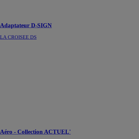
visuelle de
l’ensemble des
menuiseries
Adaptateur D-SIGN
LA CROISEE DS
Aéro -
Collection
ACTUEL'
Art & Portails /
Art Home Alu
Le portail Aéro
au design
unique, se
caractérise par
une géométrie
symétrique
basée sur deux
triangles
Aéro - Collection ACTUEL'