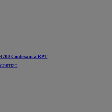
4700
Coulissant à
RPT
CORTIZO
Système de
fenêtres et
portes-fenêtres
coulissantes
d'esthétique
droite
4700 Coulissant à RPT
CORTIZO
4900
Coulissant HI
CORTIZO
Coulissant
standard avec
des prestations
de fenêtre à
frappe