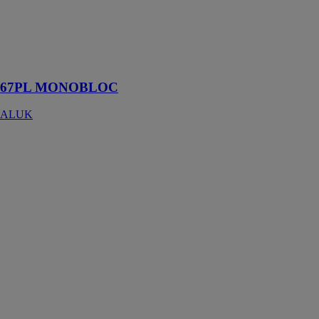
proposer des
modèles à
l’esthétique
plus
contemporain
67PL MONOBLOC
ALUK
76
ADVANCED
– système à
joint central
Kömmerling -
profine France
SAS
Avec la gamme
76mm
ADVANCED,
KÖMMERLING
vous propose la
plus
performante