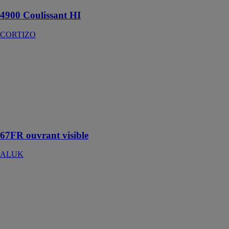
4900 Coulissant HI
CORTIZO
67FR ouvrant
visible
ALUK
Fermeture
multipoints,
large offre de
teintes
67FR ouvrant visible
ALUK
67PL
MONOBLOC
ALUK
La porte
monobloc
permet de