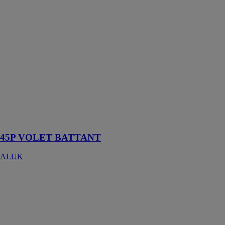
45P VOLET
BATTANT
ALUK
Le volet battant
45P AluK
s’inscrit
parfaitement
dans cette
tradition tout en
apportant une
touche de
modernité
45P VOLET BATTANT
ALUK
45P VOLET
COULISSANT
ALUK
La solution
idéale pour une