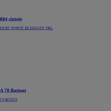
sécurité cintrée
de classe anti-
effraction 4
884 cintrée
DI.BI. PORTE BLINDATE SRL
A 70 Battant
CORTIZO
Système
battant de
dormants de 70
mm de
profondeur
avec une prise
de vitrage de
42 mm
A 70 Battant
CORTIZO
A70 PVC