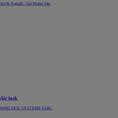
Art & Portails / Art Home Alu
Air lock
WINLOCK
SYSTEMS
SARL
L’étanchéité à
l’air garantit
que seule une
petite quantité
de gaz circule
entre deux
zones séparées
par une porte et
ayant une
pression
atmosphérique
différente
Air lock
WINLOCK SYSTEMS SARL
Alesia 60