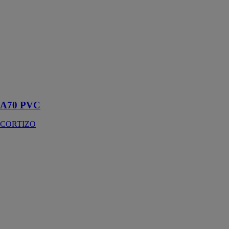
CORTIZO
Un excellent
coefficient
thermique
capable de
répondre aux
exigences de
toute contrainte
climatique
A70 PVC
CORTIZO
Adaptateur D-
SIGN
LA CROISEE
DS
Réaliser des
collections de
finitions et
créer une
signature