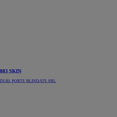
DI.BI. PORTE
BLINDATE
SRL
883 SKIN est
une porte de
sécurité vitrée,
idéale pour
ceux qui
recherchent une
porte à la fois
fonctionnelle et
esthétiquement
attrayante
883 SKIN
DI.BI. PORTE BLINDATE SRL
884 cintrée
DI.BI. PORTE
BLINDATE
SRL
La porte de