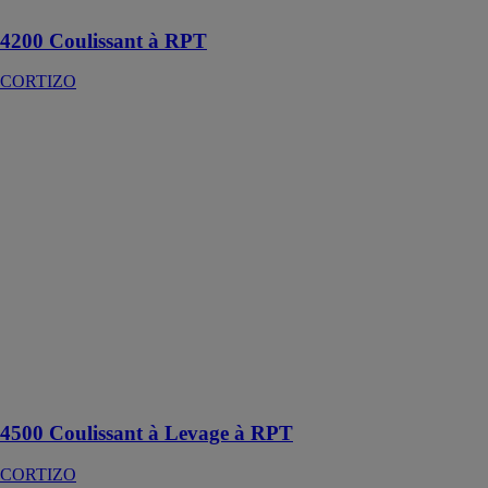
4200 Coulissant à RPT
CORTIZO
4500
Coulissant à
Levage à RPT
CORTIZO
Système
coulissant à
rupture
thermique
conçu pour
baies à grandes
dimensions et
une esthétique
à pan coupé ou
arrondie
4500 Coulissant à Levage à RPT
CORTIZO