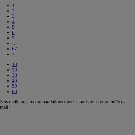
1
2
3
4
5
6
7
…
67
>
10
20
30
40
50
60
Nos meilleures recommandations tous les mois dans votre boîte e-
mail !