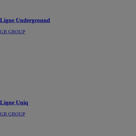
design
métropolitain
Ligne Underground
GB GROUP
Ligne Uniq
GB GROUP
Sobriété et goût
contemporain
se marient dans
un produit
modulaire,
polyvalent et
personnalisable
Ligne Uniq
GB GROUP
Ligne Wild
GB GROUP