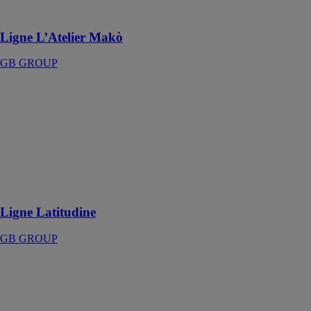
chaque forme
Ligne L’Atelier Makò
GB GROUP
Ligne
Latitudine
GB GROUP
Lignes
elliptiques
douces, ouvrant
la voie à un
style global
Ligne Latitudine
GB GROUP
Ligne Matrix
GB GROUP
Visions
futuristes de