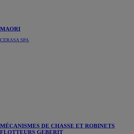
épurées pour
une salle de
bain unique et
raffinée
MAORI
CERASA SPA
MÉCANISMES
DE CHASSE
ET
ROBINETS
FLOTTEURS
GEBERIT
GEBERIT
SARL
Un mécanisme
polyvalent,
mécanisme de
chasse type 212
MÉCANISMES DE CHASSE ET ROBINETS
FLOTTEURS GEBERIT