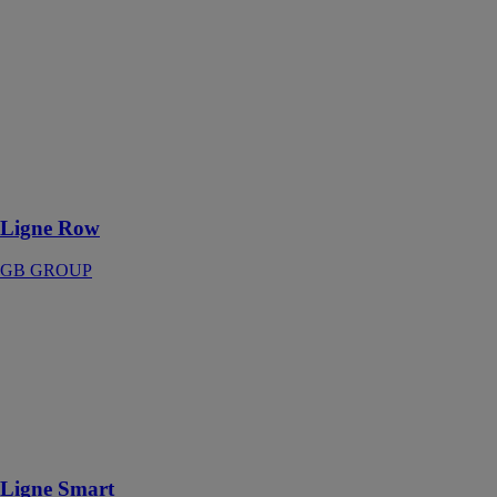
GB GROUP
La série ROW
est un système
d’organisation
de tiroirs
composé de
deux groupes
esthétiques bien
définis
Ligne Row
GB GROUP
Ligne Smart
GB GROUP
Sobriété
exemplaire en
un assemblage
de lignes
simples
Ligne Smart