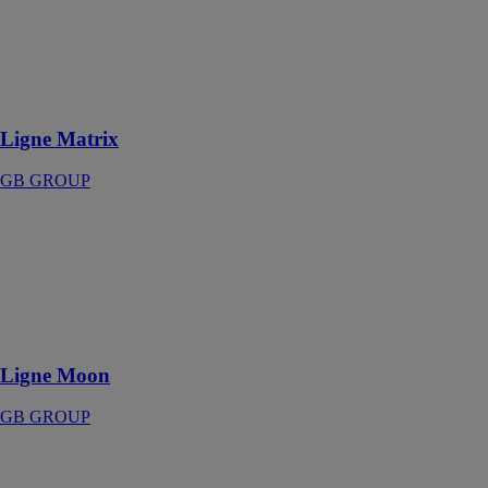
volumes
ouverts et
fermés en
variation
constante
Ligne Matrix
GB GROUP
Ligne Moon
GB GROUP
Polyvalence
maximale pour
un design
spatial
Ligne Moon
GB GROUP
Ligne Onda
GB GROUP