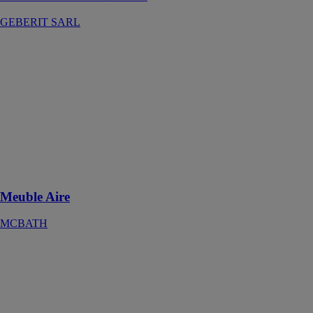
GEBERIT SARL
Meuble Aire
MCBATH
Le meuble de
salle de bain
Aire se
distingue par sa
facilité
d’intégration
dans n’importe
quel espace
Meuble Aire
MCBATH
Meuble
ARENYS 800
GRIS MAT
COMERCIAL
SALGAR S.L.