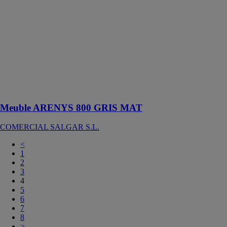
L’ensemble
Arenys 800 a
un design
contemporain
qui fera de
votre salle de
bains une pièce
à la fois
élégante et
fonctionnelle
Meuble ARENYS 800 GRIS MAT
COMERCIAL SALGAR S.L.
<
1
2
3
4
5
6
7
8
>