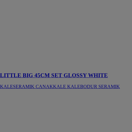
45CM SET
GLOSSY
WHITE
KALESERAMIK
CANAKKALE
KALEBODUR
SERAMIK
La série Little
Big attire
l'attention avec
son design
simple et utile
LITTLE BIG 45CM SET GLOSSY WHITE
KALESERAMIK CANAKKALE KALEBODUR SERAMIK
MAORI
CERASA SPA
Des
suggestions
japonaises et
des lignes