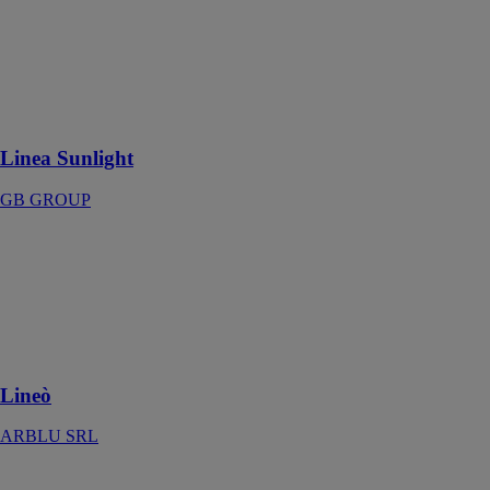
Sobriété et goût
contemporain
se marient dans
un produit
polyvalent et
personnalisable
Linea Sunlight
GB GROUP
Lineò
ARBLU SRL
Décorez la salle
de bain en toute
liberté avec
Arblu
Lineò
ARBLU SRL
LITTLE BIG