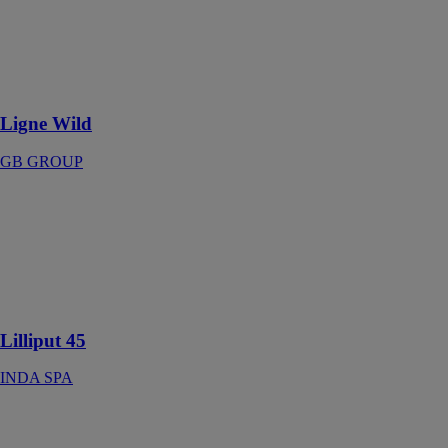
Dynamisme et
caractère sont
les signes
distinctifs de la
collection Wild
Ligne Wild
GB GROUP
Lilliput 45
INDA SPA
Le nouveau
lave-mains Inda
avec façade
biseauté à 45°
Lilliput 45
INDA SPA
Linea Sunlight
GB GROUP