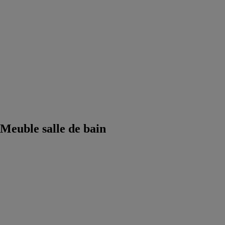
Accessoires
salle de bain
Equipements
salle de bain
Douche
Matériaux salle
de bain
Meuble
salle de bain
Robinetterie
Techniques
sanitaires
Meuble salle de bain
Ligne L’Atelier
Makò
GB GROUP
Une douceur
délicate qui met
en valeur