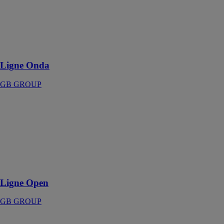
Un design
doux et
enveloppant
comme une
nuit d’été
Ligne Onda
GB GROUP
Ligne Open
GB GROUP
Espace et
chaleur, avec
une alternance
incessante de
plein et de vide
Ligne Open
GB GROUP
Ligne Row