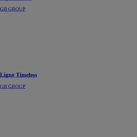
GB GROUP
Ligne Timeless
GB GROUP
Modularité et
polyvalence
esthétique
réunies dans
une seule série :
Timeless
Ligne Timeless
GB GROUP
Ligne
Underground
GB GROUP
Rigueur
esthétique et
formelle au
service d’un