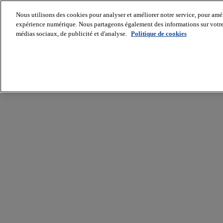
Nous utilisons des cookies pour analyser et améliorer notre service, pour améli
expérience numérique. Nous partageons également des informations sur votre u
médias sociaux, de publicité et d'analyse.
Politique de cookies
Batiradio
Articles
&
expertises
Construction
Tech,
IT,
start-
up
Génie
climatique
Gros
œuvre,
structure
et
enveloppe
Hors
site