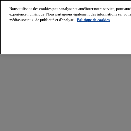
Nous utilisons des cookies pour analyser et améliorer notre service, pour améli
expérience numérique. Nous partageons également des informations sur votre u
médias sociaux, de publicité et d'analyse.
Politique de cookies
Batiradio
Articles
&
expertises
Construction
Tech,
IT,
start-
up
Génie
climatique
Gros
œuvre,
structure
et
enveloppe
Hors
site