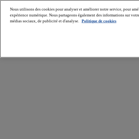
Nous utilisons des cookies pour analyser et améliorer notre service, pour améli
expérience numérique. Nous partageons également des informations sur votre u
médias sociaux, de publicité et d'analyse.
Politique de cookies
Batiradio
Articles
&
expertises
Construction
Tech,
IT,
start-
up
Génie
climatique
Gros
œuvre,
structure
et
enveloppe
Hors
site