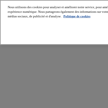
Nous utilisons des cookies pour analyser et améliorer notre service, pour améli
expérience numérique. Nous partageons également des informations sur votre u
médias sociaux, de publicité et d'analyse.
Politique de cookies
Batiradio
Articles
&
expertises
Construction
Tech,
IT,
start-
up
Génie
climatique
Gros
œuvre,
structure
et
enveloppe
Hors
site