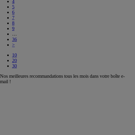
4
5
6
7
8
9
…
36
>
10
20
30
Nos meilleures recommandations tous les mois dans votre boîte e-
mail !