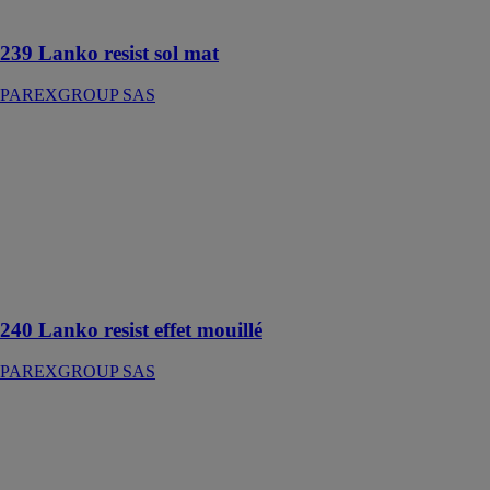
des surfaces
239 Lanko resist sol mat
PAREXGROUP SAS
240 Lanko
resist effet
mouillé
PAREXGROUP
SAS
Hydro-
oléofuge de
surface
240 Lanko resist effet mouillé
PAREXGROUP SAS
241 Lanko
resist durcisseur
PAREXGROUP
SAS