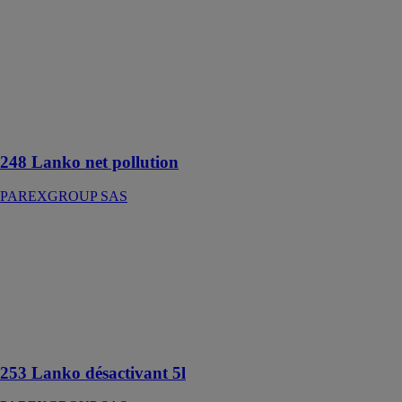
Nettoyant
liquide destiné
au nettoyage
des façades
souillées par
l’encrassement
des résidus de
combustion
248 Lanko net pollution
PAREXGROUP SAS
253 Lanko
désactivant 5l
PAREXGROUP
SAS
Désactivant de
surface pour
béton
253 Lanko désactivant 5l