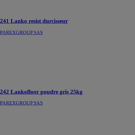
Durcisseur de
surface
241 Lanko resist durcisseur
PAREXGROUP SAS
242 Lankofloor
poudre gris
25kg
PAREXGROUP
SAS
Durcisseur de
surface
242 Lankofloor poudre gris 25kg
PAREXGROUP SAS
248 Lanko net
pollution
PAREXGROUP
SAS