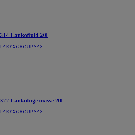
SAS
Superplastifiant
haut réducteur
d'eau
314 Lankofluid 20l
PAREXGROUP SAS
322 Lankofuge
masse 20l
PAREXGROUP
SAS
Hydrofuge de
masse
322 Lankofuge masse 20l
PAREXGROUP SAS
323 Lankofuge
poudre 250g
PAREXGROUP