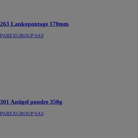
(TPE) sur
support
polypropylène
263 Lankopontage 170mm
PAREXGROUP SAS
301 Antigel
poudre 350g
PAREXGROUP
SAS
Les bétons de
masse sont
protégés par
temps froid
301 Antigel poudre 350g
PAREXGROUP SAS
314 Lankofluid
20l
PAREXGROUP