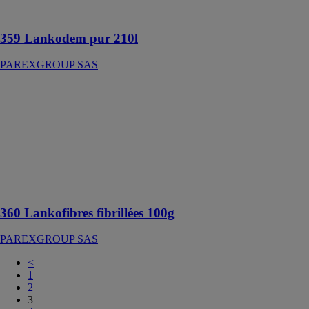
bétons
359 Lankodem pur 210l
PAREXGROUP SAS
360
Lankofibres
fibrillées 100g
PAREXGROUP
SAS
Convient aux
chapes et corps
d'enduits
360 Lankofibres fibrillées 100g
PAREXGROUP SAS
<
1
2
3