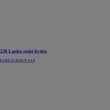
PAREXGROUP
SAS
Hydrofuge de
surface en
phase aqueuse
à base de
silanes et
siloxanes prêt à
l’emploi
238 Lanko resist hydro
PAREXGROUP SAS
239 Lanko
resist sol mat
PAREXGROUP
SAS
Agent hydro-
oléofuge à base
de polymère
fluoré assurant
une protection