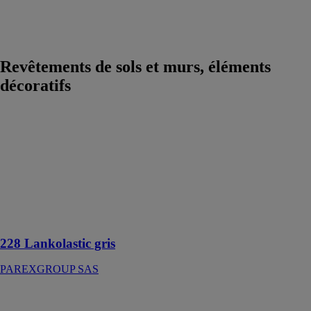
marbre et pierre
Dallage piscine
et terrasse
Revêtements de sols et murs, éléments
décoratifs
228
Lankolastic gris
PAREXGROUP
SAS
Mortier souple
d’imperméabilisation
228 Lankolastic gris
PAREXGROUP SAS
238 Lanko
resist hydro