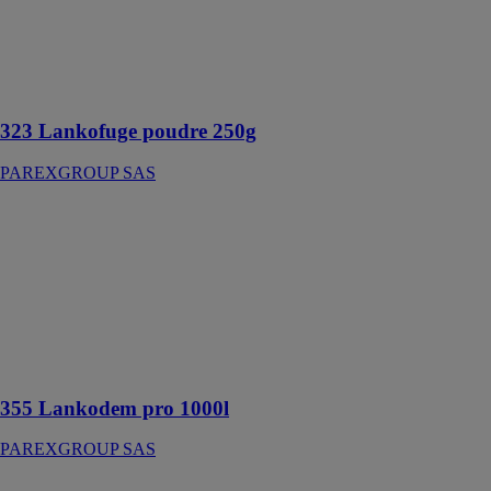
SAS
Hydrofuge de
masse en
poudre
323 Lankofuge poudre 250g
PAREXGROUP SAS
355 Lankodem
pro 1000l
PAREXGROUP
SAS
Agent de
démoulage
différé des
bétons
355 Lankodem pro 1000l
PAREXGROUP SAS
356 Lankodem