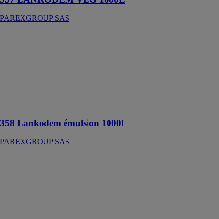
PAREXGROUP SAS
358 Lankodem
émulsion 1000l
PAREXGROUP
SAS
Agent de
démoulage
différé des
bétons
358 Lankodem émulsion 1000l
PAREXGROUP SAS
359 Lankodem
pur 210l
PAREXGROUP
SAS
Agent de
démoulage
différé des