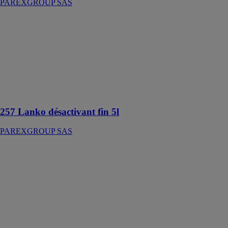
PAREXGROUP SAS
257 Lanko
désactivant fin
5l
PAREXGROUP
SAS
Désactivant de
surface pour
béton
257 Lanko désactivant fin 5l
PAREXGROUP SAS
263
Lankopontage
170mm
PAREXGROUP
SAS
Bande
élastomère
thermoplastique