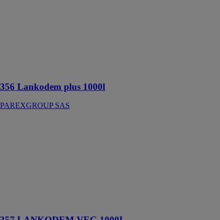
plus 1000l
PAREXGROUP
SAS
Agent de
démoulage
différé des
bétons
356 Lankodem plus 1000l
PAREXGROUP SAS
357
LANKODEM
VEG 1000L
PAREXGROUP
SAS
Agent de
démoulage
différé des
bétons
357 LANKODEM VEG 1000L