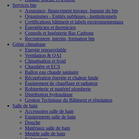
Services btp
Assurance, financement travaux, banque du btp
Organismes - Entités publiques - institutionnels
Certifications bâtiment et labels environnementaux
Énergéticien et thermicien
Conseils et Ingénierie Bas Carbone
Recrutement, interim, formation btp
Génie climatique
Energie renouvelable
Ventilation & QAI
Climatisation et froid
Chaudière et ECS
Ballon eau chaude sanitaire
Récupération énergie et chaleur fatale
Équipement de chauffage et radiateur
Robinetterie et matériel plomberie
Distribution hydraulique
Gestion Technique du Bâtiment et régulation
Salle de bain
Accessoires salle de bain
Equipements salle de bain
Douche
Matériaux salle de bain
Meuble salle de bain