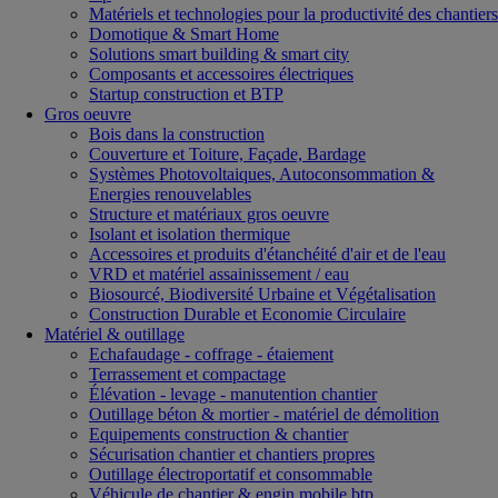
Matériels et technologies pour la productivité des chantiers
Domotique & Smart Home
Solutions smart building & smart city
Composants et accessoires électriques
Startup construction et BTP
Gros oeuvre
Bois dans la construction
Couverture et Toiture, Façade, Bardage
Systèmes Photovoltaiques, Autoconsommation &
Energies renouvelables
Structure et matériaux gros oeuvre
Isolant et isolation thermique
Accessoires et produits d'étanchéité d'air et de l'eau
VRD et matériel assainissement / eau
Biosourcé, Biodiversité Urbaine et Végétalisation
Construction Durable et Economie Circulaire
Matériel & outillage
Echafaudage - coffrage - étaiement
Terrassement et compactage
Élévation - levage - manutention chantier
Outillage béton & mortier - matériel de démolition
Equipements construction & chantier
Sécurisation chantier et chantiers propres
Outillage électroportatif et consommable
Véhicule de chantier & engin mobile btp