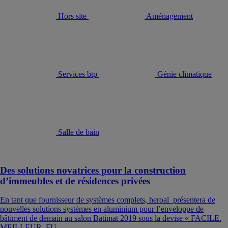
Hors site
Aménagement
Services btp
Génie climatique
Salle de bain
Des solutions novatrices pour la construction
d’immeubles et de résidences privées
En tant que fournisseur de systèmes complets, heroal présentera de
nouvelles solutions systèmes en aluminium pour l’enveloppe de
bâtiment de demain au salon Batimat 2019 sous la devise « FACILE.
MEILLEUR. FU...