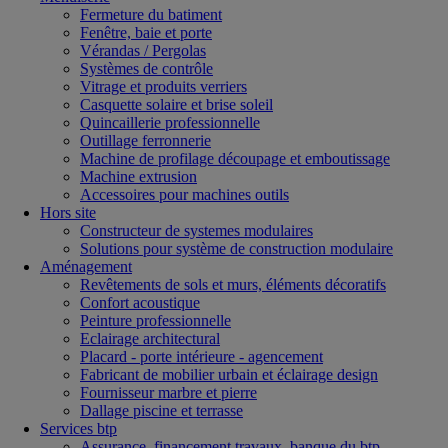
Fermeture du batiment
Fenêtre, baie et porte
Vérandas / Pergolas
Systèmes de contrôle
Vitrage et produits verriers
Casquette solaire et brise soleil
Quincaillerie professionnelle
Outillage ferronnerie
Machine de profilage découpage et emboutissage
Machine extrusion
Accessoires pour machines outils
Hors site
Constructeur de systemes modulaires
Solutions pour système de construction modulaire
Aménagement
Revêtements de sols et murs, éléments décoratifs
Confort acoustique
Peinture professionnelle
Eclairage architectural
Placard - porte intérieure - agencement
Fabricant de mobilier urbain et éclairage design
Fournisseur marbre et pierre
Dallage piscine et terrasse
Services btp
Assurance, financement travaux, banque du btp