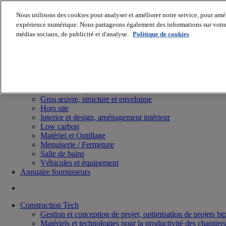
Nous utilisons des cookies pour analyser et améliorer notre service, pour améli
expérience numérique. Nous partageons également des informations sur votre u
médias sociaux, de publicité et d'analyse.
Politique de cookies
Batiradio
Articles & expertises
Construction Tech, IT, start-up
Génie climatique
Gros œuvre, structure et enveloppe
Hors site
Interior et design, aménagement intérieur
Low carbon
Matériel et Outillage
Menuiserie / Fermeture
Salle de bains
Véhicules et équipement
Annuaire fournisseurs
Construction Tech
Gestion et conception de projet, optimisation de projets bt
Matériels et technologies pour la productivité des chantiers