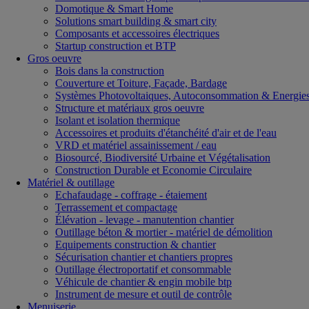
Domotique & Smart Home
Solutions smart building & smart city
Composants et accessoires électriques
Startup construction et BTP
Gros oeuvre
Bois dans la construction
Couverture et Toiture, Façade, Bardage
Systèmes Photovoltaiques, Autoconsommation & Energies
Structure et matériaux gros oeuvre
Isolant et isolation thermique
Accessoires et produits d'étanchéité d'air et de l'eau
VRD et matériel assainissement / eau
Biosourcé, Biodiversité Urbaine et Végétalisation
Construction Durable et Economie Circulaire
Matériel & outillage
Echafaudage - coffrage - étaiement
Terrassement et compactage
Élévation - levage - manutention chantier
Outillage béton & mortier - matériel de démolition
Equipements construction & chantier
Sécurisation chantier et chantiers propres
Outillage électroportatif et consommable
Véhicule de chantier & engin mobile btp
Instrument de mesure et outil de contrôle
Menuiserie