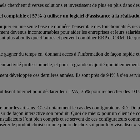
s cherchent diverses solutions et investissent de plus en plus dans des l
l comptable et 57% à utiliser un logiciel d’assistance à la réalisati
quer en une seule base de données l’ensemble des fonctionnalités nécessa
ent devenus incontournables pour aider les entreprises et leurs salarié
els sont plus aboutis que d’autres et peuvent combiner ERP et CRM. De qu
t de gagner du temps en donnant accès à l’information de façon rapide et
leur activité professionnelle, et pour la grande majorité quotidiennement.
rtement développée ces dernières années. Ils sont près de 94% à s’en ser
3% utilisent Internet pour déclarer leur TVA, 35% pour rechercher des D
nte pour les artisans. C’est notamment le cas des configurateurs 3D. De 
isir de façon interactive son produit. Quoi de mieux pour un client de co
installateurs l’ont bien compris et se servent de ces configurateurs comm
rer le produit choisi sur une photo de chez soi pour le « visualiser » s