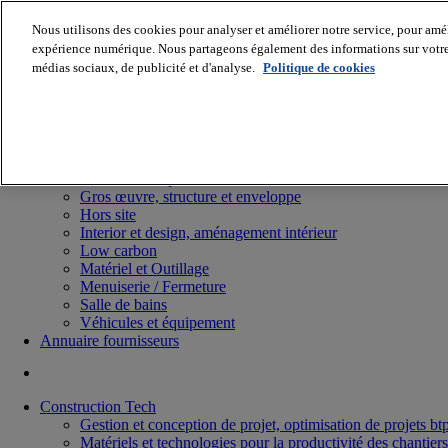
Nous utilisons des cookies pour analyser et améliorer notre service, pour améli
expérience numérique. Nous partageons également des informations sur votre u
médias sociaux, de publicité et d'analyse.
Politique de cookies
Batiradio
Articles & expertises
Construction Tech, IT, start-up
Génie climatique
Gros œuvre, structure et enveloppe
Hors site
Interior et design, aménagement intérieur
Low carbon
Matériel et Outillage
Menuiserie / Fermeture
Salle de bains
Véhicules et équipement
Annuaire fournisseurs
Construction Tech
Gestion et conception de projet, optimisation de projets bt
Matériels et technologies pour la productivité des chantiers