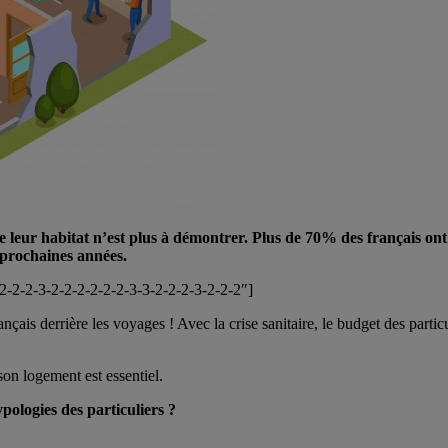
leur habitat n’est plus à démontrer. Plus de 70% des français ont 
 prochaines années.
-2-2-2-3-2-2-2-2-2-2-3-3-2-2-2-3-2-2-2″]
çais derrière les voyages ! Avec la crise sanitaire, le budget des particul
 son logement est essentiel.
ypologies des particuliers ?