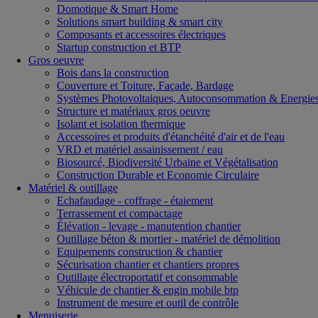
Domotique & Smart Home
Solutions smart building & smart city
Composants et accessoires électriques
Startup construction et BTP
Gros oeuvre
Bois dans la construction
Couverture et Toiture, Façade, Bardage
Systèmes Photovoltaiques, Autoconsommation & Energies
Structure et matériaux gros oeuvre
Isolant et isolation thermique
Accessoires et produits d'étanchéité d'air et de l'eau
VRD et matériel assainissement / eau
Biosourcé, Biodiversité Urbaine et Végétalisation
Construction Durable et Economie Circulaire
Matériel & outillage
Echafaudage - coffrage - étaiement
Terrassement et compactage
Élévation - levage - manutention chantier
Outillage béton & mortier - matériel de démolition
Equipements construction & chantier
Sécurisation chantier et chantiers propres
Outillage électroportatif et consommable
Véhicule de chantier & engin mobile btp
Instrument de mesure et outil de contrôle
Menuiserie