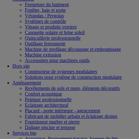
Fermeture du batiment
Fenêtre, baie et porte
Vérandas / Pergolas
Systèmes de contrôle
Vitrage et produits verriers
Casquette solaire et brise soleil
Quincaillerie professionnelle
Outillage ferronnerie
Machine de profilage découpage et emboutissage
Machine extrusion
Accessoires pour machines outils
Hors site
Constructeur de systemes modulaires
Solutions pour système de construction modulaire
Aménagement
Revêtements de sols et murs, éléments décoratifs
Confort acoustique
Peinture professionnelle
Eclairage architectural
Placard - porte intérieure - agencement
Fabricant de mobilier urbain et éclairage design
Fournisseur marbre et pierre
Dallage piscine et terrasse
Services btp
Assurance, financement travaux, banque du btp