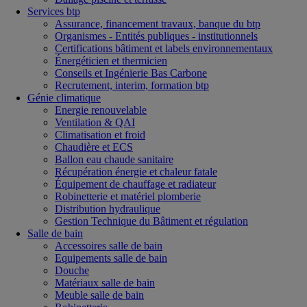
Services btp
Assurance, financement travaux, banque du btp
Organismes - Entités publiques - institutionnels
Certifications bâtiment et labels environnementaux
Énergéticien et thermicien
Conseils et Ingénierie Bas Carbone
Recrutement, interim, formation btp
Génie climatique
Energie renouvelable
Ventilation & QAI
Climatisation et froid
Chaudière et ECS
Ballon eau chaude sanitaire
Récupération énergie et chaleur fatale
Équipement de chauffage et radiateur
Robinetterie et matériel plomberie
Distribution hydraulique
Gestion Technique du Bâtiment et régulation
Salle de bain
Accessoires salle de bain
Equipements salle de bain
Douche
Matériaux salle de bain
Meuble salle de bain