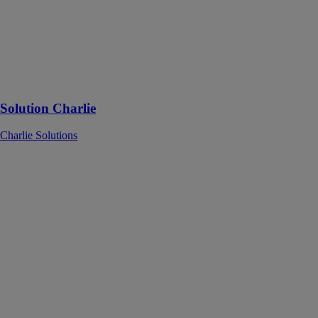
La
géolocalisation
et le suivi du
matériel au
service de votre
entreprise, en
un endroit
Solution Charlie
Charlie Solutions
Projets clé en
main financés
GREENFLEX
S’engager
durablement
dans un résultat
de performance
énergétique au
travers d’une
solution clé en
main financée