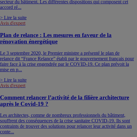
secteur du bâtiment. Les différentes dispositions qui composent cet
accord ré...
> Lire la suite
Avis d'expert
Plan de relance : Les mesures en faveur de la
rénovation énergétique
Le 3 septembre 2020, le Premier ministre a présenté le plan de
relance dit “France Relance” établi par le gouvernement français pour
faire face à la crise engendrée par le COVID-19. Ce plan prévoit la
mise en p...
> Lire la suite
Avis d'expert
Comment relancer l’activité de la filière architecture
après le Covid-19 ?
Les architectes, comme de nombreux professionnels du bâtiment,
souffrent des conséquences de la crise sanitaire COVID-19. Ils sont
contraints de trouver des solutions pour relancer leur activité dans un
conte...