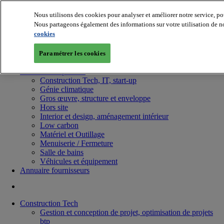
Nous utilisons des cookies pour analyser et améliorer notre service, po
Nous partageons également des informations sur votre utilisation de no
cookies
Paramétrer les cookies
Batiradio
Articles & expertises
Construction Tech, IT, start-up
Génie climatique
Gros œuvre, structure et enveloppe
Hors site
Interior et design, aménagement intérieur
Low carbon
Matériel et Outillage
Menuiserie / Fermeture
Salle de bains
Véhicules et équipement
Annuaire fournisseurs
Construction Tech
Gestion et conception de projet, optimisation de projets
btp