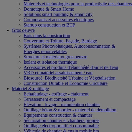
Matériels et technologies pour la productivité des chantiers
Domotique & Smart Home
Solutions smart building & smart city
Composants et accessoires électriques
Startup construction et BTP
Gros oeuvre
Bois dans la construction
Couverture et Toiture, Façade, Bardage
Systèmes Photovoltaiques, Autoconsommation &
Energies renouvelables
Structure et matériaux gros oeuvre
Isolant et isolation thermique
Accessoires et produits d'étanchéité d'air et de l'eau
VRD et matériel assainissement / eau
Biosourcé, Biodiversité Urbaine et Végétalisation
Construction Durable et Economie Circulaire
Matériel & outillage
Echafaudage - coffrage - étaiement
Terrassement et compactage
Élévation - levage - manutention chantier
Outillage béton & mortier - matériel de démolition
Equipements construction & chantier
Sécurisation chantier et chantiers propres
Outillage électroportatif et consommable
Véhicule de chantier & engin mobile btp