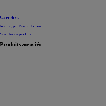
bâtir des
cloisons sèches
Carrobric
bio'bric, par Bouyer Leroux
Voir plus de produits
Produits
associés
ONDUTISS
AIR REFLEX
R3 et R3 TT
ONDURA
ONDULINE
Écran HPV de
sous toiture
avec couche
supérieureen
aluminium,
réfléchissante,
pour abaisserla