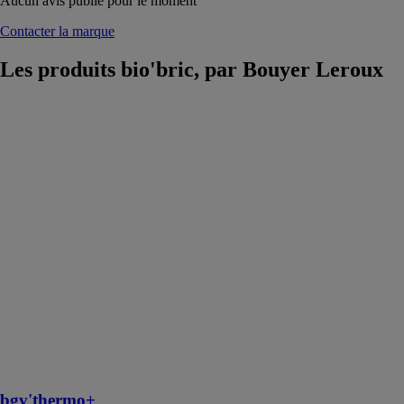
Aucun avis publié pour le moment
Contacter la marque
Les produits
bio'bric, par Bouyer Leroux
bgv'thermo+
bio'bric, par
Bouyer Leroux
La
bgv'thermo+
constitue l'offre
premium
bio'bric. Sa
haute
performance
thermique
permet
d'atteindre plus
facilement les
exigences de la
RE2020
bgv'thermo+