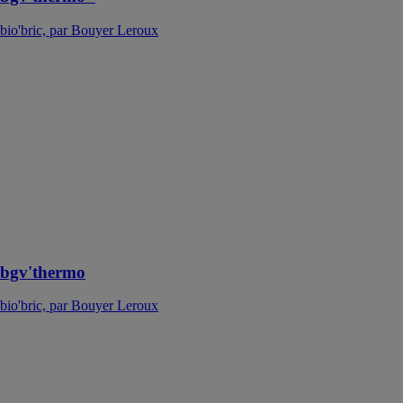
bio'bric, par Bouyer Leroux
bgv'thermo
bio'bric, par
Bouyer Leroux
La bgv'thermo
est la solution
thermico-
économique,
elle est rectifiée
et montée au
mortier joint
mince
bgv'thermo
bio'bric, par Bouyer Leroux
Carroflam
bio'bric, par
Bouyer Leroux
Le carroflam