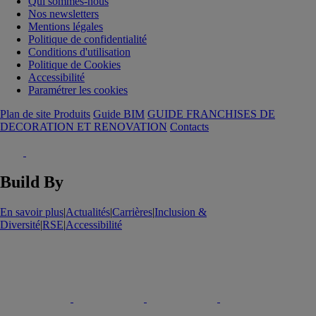
Qui sommes-nous
Nos newsletters
Mentions légales
Politique de confidentialité
Conditions d'utilisation
Politique de Cookies
Accessibilité
Paramétrer les cookies
Plan de site Produits
Guide BIM
GUIDE FRANCHISES DE
DECORATION ET RENOVATION
Contacts
Build By
En savoir plus
|
Actualités
|
Carrières
|
Inclusion &
Diversité
|
RSE
|
Accessibilité