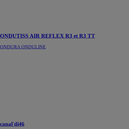
température
dans les
combles et
améliorerle
confort d
ONDUTISS AIR REFLEX R3 et R3 TT
ONDURA ONDULINE
canal'di46
bio'bric, par
Bouyer Leroux
Grâce au
système de
tuiles canal’di,
les tuiles de
chapeaux sont
bloquées sur les
tuiles de
courants
canal'di46