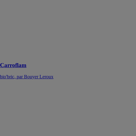
est un carreau
de terre cuite de
grande
dimension
conçu pour
bâtir des
cloisons sèches
à haute
résistance au
feu
Carroflam
bio'bric, par Bouyer Leroux
Carrobric
bio'bric, par
Bouyer Leroux
Le carrobric est
un carreau de
terre cuite de
grande
dimension
conçu pour