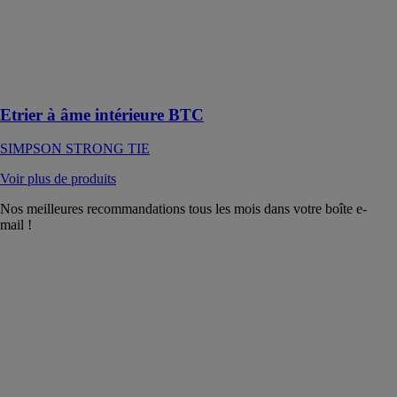
Un connecteur
discret,
permettant une
fixation sur
support rigide
Etrier à âme intérieure BTC
SIMPSON STRONG TIE
Voir plus de produits
Nos meilleures recommandations tous les mois dans votre boîte e-
mail !