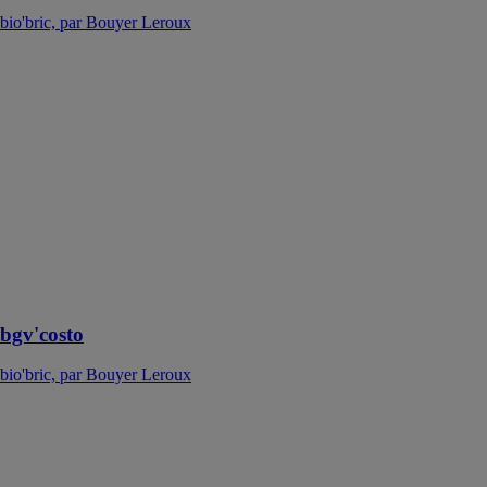
bio'bric, par Bouyer Leroux
bgv'costo
bio'bric, par
Bouyer Leroux
La brique
bgv'costo
constitue l'offre
performante
RE 2020 pour
les bâtiments
collectifs de
2ème et 3ème
familles
bgv'costo
bio'bric, par Bouyer Leroux
Etrier à âme
intérieure BTC
SIMPSON
STRONG TIE