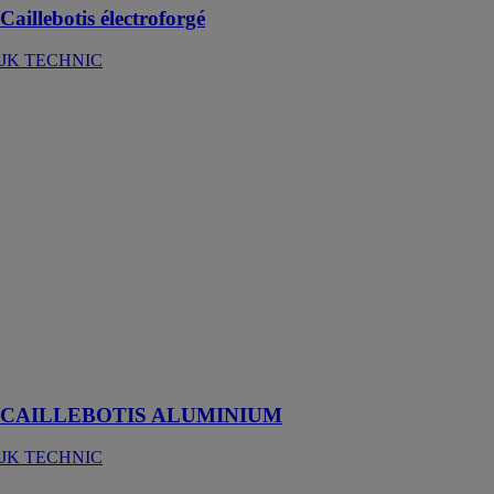
Caillebotis électroforgé
JK TECHNIC
CAILLEBOTIS
ALUMINIUM
JK TECHNIC
Légers et
faciles à
manutentionner,
les caillebotis
aluminium
confèrent un
touche
esthétique
contemporaine
aux surfaces
traitées
CAILLEBOTIS ALUMINIUM
JK TECHNIC