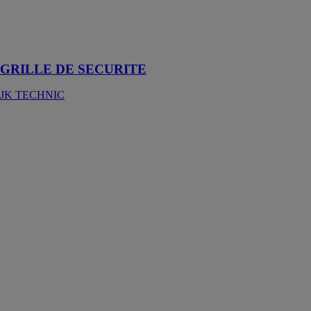
grilles de
sécurité
s’adaptent à
tous les milieux
GRILLE DE SECURITE
JK TECHNIC
CAILLEBOTIS
A LAMES
DEBORDANTES
JK TECHNIC
La lame
débordante est
facilement
reconnaissable
par son
entretoise
saillante dont le
dépassement
standard est de
10 mm