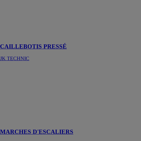
d’utilisation, le
caillebotis
pressé offre une
grande
flexibilité au
niveau des
dimensions
CAILLEBOTIS PRESSÉ
JK TECHNIC
MARCHES
D'ESCALIERS
JK TECHNIC
Gamme
complète de
marches
d'escalier
standard et sur-
mesure
MARCHES D'ESCALIERS