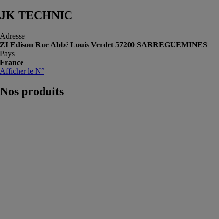
JK TECHNIC
Adresse
ZI Edison Rue Abbé Louis Verdet 57200 SARREGUEMINES
Pays
France
Afficher le N°
Nos
produits
Caillebotis
électroforgé
JK TECHNIC
La soudure à
chaque point
d’intersection
entre les BP et
les BI lui
garantit une
extrême solidité
et robustesse