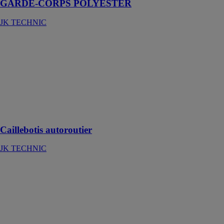
GARDE-CORPS POLYESTER
JK TECHNIC
Caillebotis
autoroutier
JK TECHNIC
Caillebotis de
type pressé
spécialement
conçu pour les
autoroutes
Caillebotis autoroutier
JK TECHNIC
Escaliers droits
ou multivolées
JK TECHNIC
Droits ou multi
volées, nos
escaliers sont