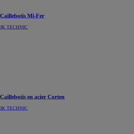
ouvrages
Caillebotis Mi-Fer
JK TECHNIC
Caillebotis en
acier Corten
JK TECHNIC
Un aspect
rouille unique,
pour une
utilisation en
extérieur ou
intérieur
Caillebotis en acier Corten
JK TECHNIC
CAILLEBOTIS
POUR
FACADE