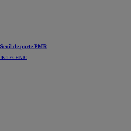
JK TECHNIC
Un système de
seuil breveté
pour les
personnes à
mobilité réduite
Seuil de porte PMR
JK TECHNIC
Caillebotis Mi-
Fer
JK TECHNIC
Par ses barres
insérantes et ses
barres
porteuses de
hauteurs égales,
ce caillebotis
permet de
donner une
esthétique à vos