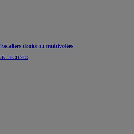
conçus pour
une utilisation
dans le
domaine
industriel,
public et
tertiaire
Escaliers droits ou multivolées
JK TECHNIC
Escaliers
hélicoïdaux
JK TECHNIC
Préfabriqués et
prêts à être
installés, ils
s’adaptent à
toutes les
structures et à
tous les types
d’environnement