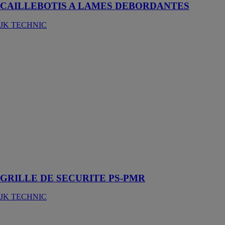
CAILLEBOTIS A LAMES DEBORDANTES
JK TECHNIC
GRILLE DE
SECURITE
PS-PMR
JK TECHNIC
La grille de
sécurité PS-
PMR est
spécialement
conçue pour
l’accessibilité
des personnes à
mobilité réduite
(PMR)
GRILLE DE SECURITE PS-PMR
JK TECHNIC
Seuil de porte
PMR