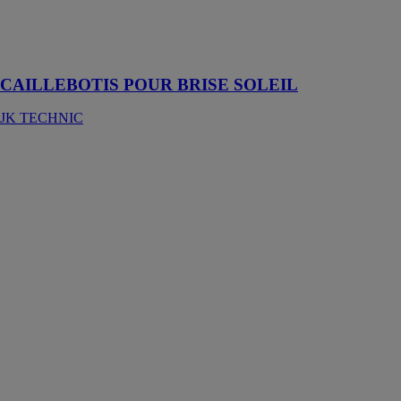
possibilité
d’éclairer
naturellement
des lieux
CAILLEBOTIS POUR BRISE SOLEIL
JK TECHNIC
GARDE-
CORPS
POLYESTER
JK TECHNIC
Les garde-
corps en résine
JK Technic
assurent la
protection des
usagers tout en
offrant une
haute résistance
chimique et
thermique