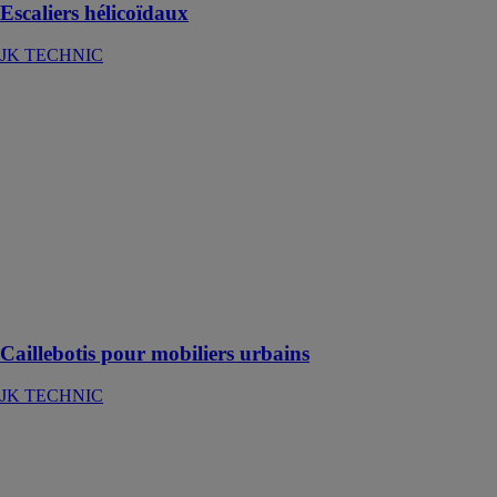
Escaliers hélicoïdaux
JK TECHNIC
Caillebotis pour
mobiliers
urbains
JK TECHNIC
JK Technic
vous propose
une gamme de
caillebotis
spéciaux dédiés
aux mobiliers
urbains
Caillebotis pour mobiliers urbains
JK TECHNIC
Caillebotis
caoutchouc
JK TECHNIC