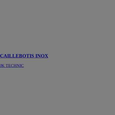
CAILLEBOTIS
INOX
JK TECHNIC
Le caillebotis inox
s’adapte à
toutes les
industries du
secteur
alimentaire et
pétrochimique.
CAILLEBOTIS INOX
JK TECHNIC
CAILLEBOTIS
PRESSÉ
JK TECHNIC
Grâce à ses
nombreuses
variétés de
modèles et
possibilités