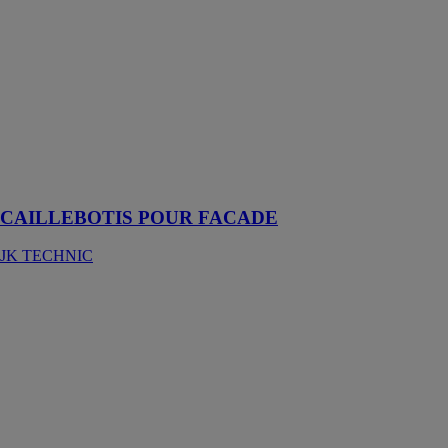
JK TECHNIC
Un produit
novateur qui
permet une
grande
créativité dans
l’esthétisme
d’un bâtiment
moderne ou
ancien
CAILLEBOTIS POUR FACADE
JK TECHNIC
CAILLEBOTIS
POUR BRISE
SOLEIL
JK TECHNIC
Un élément
esthétique
laissant à la
lumière la