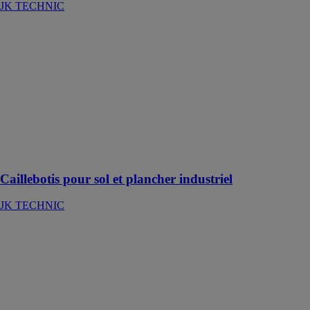
JK TECHNIC
Caillebotis pour
sol et plancher
industriel
JK TECHNIC
Une caillebotis
pressé ou
électroforgé
pour assurer la
solidité des
ouvrages
Caillebotis pour sol et plancher industriel
JK TECHNIC
GRILLE DE
SECURITE
JK TECHNIC
À usage
fonctionnel ou
décoratif, les