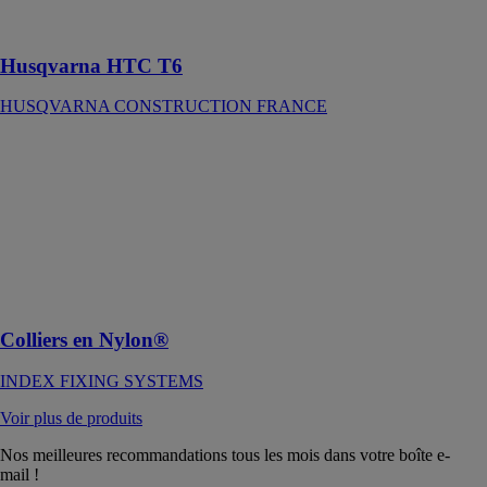
trois plateaux à
poncer
Husqvarna HTC T6
HUSQVARNA CONSTRUCTION FRANCE
Colliers en
Nylon®
INDEX
FIXING
SYSTEMS
Polyvalence et
qualité
maximale
Colliers en Nylon®
INDEX FIXING SYSTEMS
Voir plus de produits
Nos meilleures recommandations tous les mois dans votre boîte e-
mail !