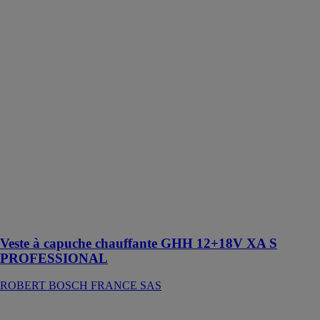
XA S
PROFESSIONAL
ROBERT
BOSCH
FRANCE SAS
La veste
chauffante
GHH 12+18V
XA constitue le
vêtement à
couche
intermédiaire
idéal pour
affronter le
froid et le
mauvais temps.
Veste à capuche chauffante GHH 12+18V XA S
PROFESSIONAL
ROBERT BOSCH FRANCE SAS
HSS TIN DIN