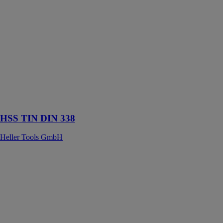
338
Heller Tools
GmbH
Le foret HSS
TIN est un outil
de perçage
avec
revêtement en
titane, certifié
selon la norme
DIN 338 RN
HSS TIN DIN 338
Heller Tools GmbH
Husqvarna
HTC T6
HUSQVARNA
CONSTRUCTION
FRANCE
Ponceuse
planétaire avec