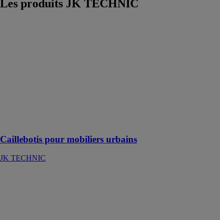
Les produits
JK TECHNIC
Caillebotis pour
mobiliers
urbains
JK TECHNIC
JK Technic
vous propose
une gamme de
caillebotis
spéciaux dédiés
aux mobiliers
urbains
Caillebotis pour mobiliers urbains
JK TECHNIC
Caillebotis
autoroutier
JK TECHNIC
Caillebotis de
type pressé