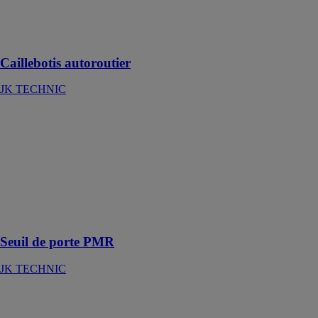
spécialement
conçu pour les
autoroutes
Caillebotis autoroutier
JK TECHNIC
Seuil de porte
PMR
JK TECHNIC
Un système de
seuil breveté
pour les
personnes à
mobilité réduite
Seuil de porte PMR
JK TECHNIC
GRILLE DE
SECURITE