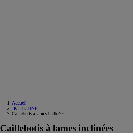
Equipements
salle
de
bain
Douche
Matériaux
salle
de
bain
Meuble
salle
de
bain
Robinetterie
Techniques
sanitaires
Accueil
JK TECHNIC
Caillebotis à lames inclinées
Caillebotis à lames inclinées