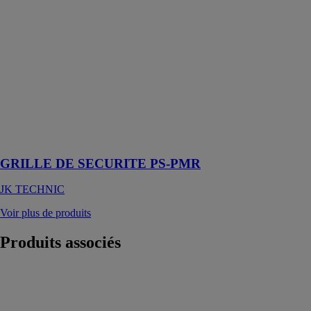
PS-PMR
JK TECHNIC
La grille de
sécurité PS-
PMR est
spécialement
conçue pour
l’accessibilité
des personnes à
mobilité réduite
(PMR)
GRILLE DE SECURITE PS-PMR
JK TECHNIC
Voir plus de produits
Produits
associés
Veste à
capuche
chauffante
GHH 12+18V