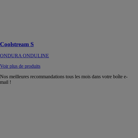
qui fonctionne
par évaporation
de l’eau ce qui
permet de
rafraîchir l’air
intérieur
Coolstream S
ONDURA ONDULINE
Voir plus de produits
Nos meilleures recommandations tous les mois dans votre boîte e-
mail !