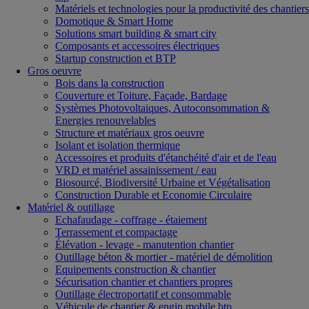
Matériels et technologies pour la productivité des chantiers
Domotique & Smart Home
Solutions smart building & smart city
Composants et accessoires électriques
Startup construction et BTP
Gros oeuvre
Bois dans la construction
Couverture et Toiture, Façade, Bardage
Systèmes Photovoltaiques, Autoconsommation &
Energies renouvelables
Structure et matériaux gros oeuvre
Isolant et isolation thermique
Accessoires et produits d'étanchéité d'air et de l'eau
VRD et matériel assainissement / eau
Biosourcé, Biodiversité Urbaine et Végétalisation
Construction Durable et Economie Circulaire
Matériel & outillage
Echafaudage - coffrage - étaiement
Terrassement et compactage
Élévation - levage - manutention chantier
Outillage béton & mortier - matériel de démolition
Equipements construction & chantier
Sécurisation chantier et chantiers propres
Outillage électroportatif et consommable
Véhicule de chantier & engin mobile btp