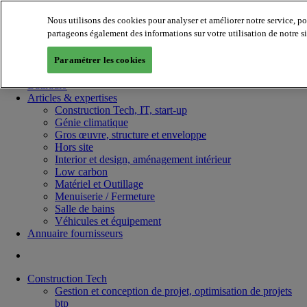
Nous utilisons des cookies pour analyser et améliorer notre service, p
partageons également des informations sur votre utilisation de notre si
Paramétrer les cookies
Batiradio
Articles & expertises
Construction Tech, IT, start-up
Génie climatique
Gros œuvre, structure et enveloppe
Hors site
Interior et design, aménagement intérieur
Low carbon
Matériel et Outillage
Menuiserie / Fermeture
Salle de bains
Véhicules et équipement
Annuaire fournisseurs
Construction Tech
Gestion et conception de projet, optimisation de projets
btp