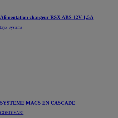
fusible en
entrée et sortie
Alimentation chargeur RSX ABS 12V 1,5A
Izyx Systems
SYSTEME
MACS EN
CASCADE
CORDIVARI
Systeme de
modules
MACS en
cascade pour
production
instantanée
ECS pour le
collectif
SYSTEME MACS EN CASCADE
CORDIVARI