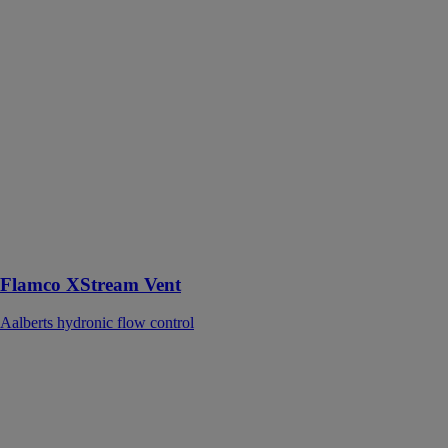
Flamco
XStream Vent
Aalberts
hydronic flow
control
Le Flamco
XStream vent
assure une
séparation
efficace et
rapide de l’air
dans
l'installation
Flamco XStream Vent
Aalberts hydronic flow control
Coolstream S
ONDURA
ONDULINE
Coolstream S
est un système