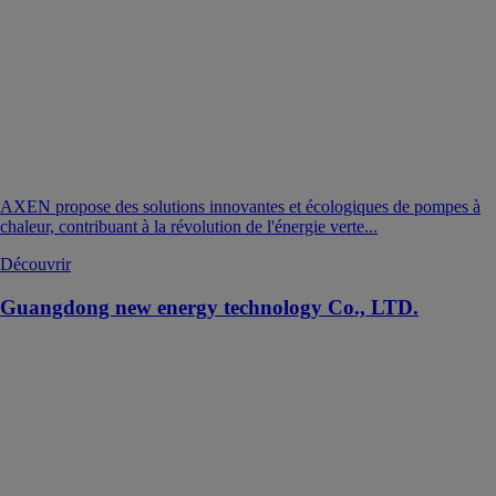
AXEN propose des solutions innovantes et écologiques de pompes à
chaleur, contribuant à la révolution de l'énergie verte...
Découvrir
Guangdong new energy technology Co., LTD.