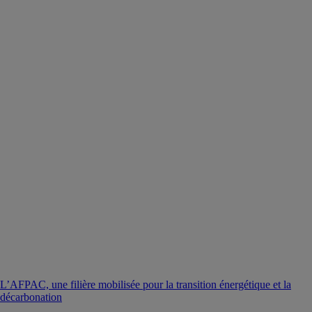
L’AFPAC, une filière mobilisée pour la transition énergétique et la
décarbonation