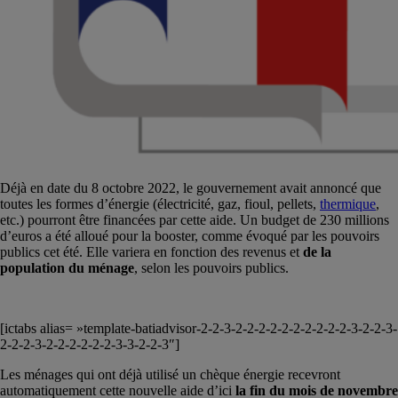
Déjà en date
du 8 octobre 2022, le gouvernement a
vait
annoncé que
toutes les formes d’énergie (électricité, gaz, fioul, pellets,
thermique
,
etc.) pourront être financées par cette aide. Un budget de 230 millions
d’euros a été alloué pour la booster, comme évoqué par les pouvoirs
publics cet été. Elle variera en fonction des revenus et
de la
population du ménage
, selon les pouvoirs publics.
[ictabs alias= »template-batiadvisor-2-2-3-2-2-2-2-2-2-2-2-2-2-3-2-2-3-
2-2-2-3-2-2-2-2-2-2-3-3-2-2-3″]
Les ménages qui ont déjà utilisé un chèque énergie recevront
automatiquement cette nouvelle aide d’ici
la fin du mois de novembre