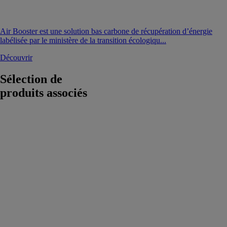
Air Booster est une solution bas carbone de récupération d’énergie
labélisée par le ministère de la transition écologiqu...
Découvrir
Sélection de
produits associés
Alimentation
chargeur RSX
ABS 12V 1,5A
Izyx Systems
Alimentation
chargeur RSX
ABS 12V 1,5A
avec contact
d'autoprotection,
voyants d'état
face avant,
protection