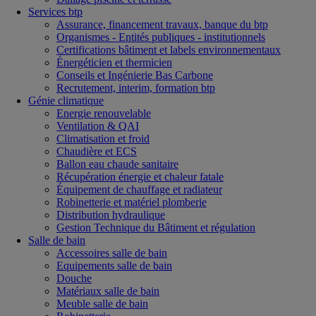
Services btp
Assurance, financement travaux, banque du btp
Organismes - Entités publiques - institutionnels
Certifications bâtiment et labels environnementaux
Énergéticien et thermicien
Conseils et Ingénierie Bas Carbone
Recrutement, interim, formation btp
Génie climatique
Energie renouvelable
Ventilation & QAI
Climatisation et froid
Chaudière et ECS
Ballon eau chaude sanitaire
Récupération énergie et chaleur fatale
Équipement de chauffage et radiateur
Robinetterie et matériel plomberie
Distribution hydraulique
Gestion Technique du Bâtiment et régulation
Salle de bain
Accessoires salle de bain
Equipements salle de bain
Douche
Matériaux salle de bain
Meuble salle de bain