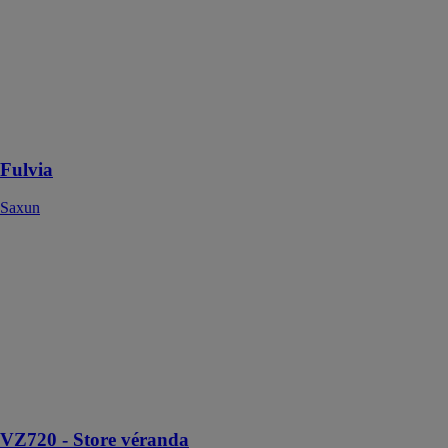
protection
solaire
modulaire
conçu pour
créer des
environnements
extérieurs
confortables
Fulvia
Saxun
VZ720 - Store
véranda
HAROL
Le store
véranda VZ720
est conçu pour
couvrir de très
grandes
surfaces vitrées.
VZ720 - Store véranda