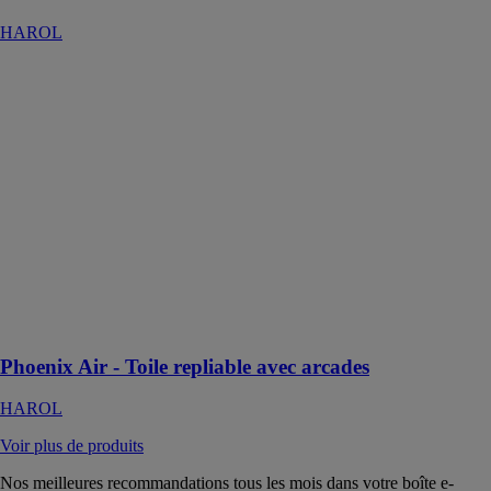
HAROL
Phoenix Air -
Toile repliable
avec arcades
HAROL
Phoenix Air est
une pergola
innovante à
toile repliable,
dotée d'arcades
élégantes qui
ajoutent une
touche distincte
à son design
Phoenix Air - Toile repliable avec arcades
HAROL
Voir plus de produits
Nos meilleures recommandations tous les mois dans votre boîte e-