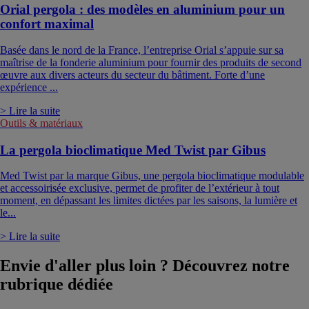
Orial pergola : des modèles en aluminium pour un
confort maximal
Basée dans le nord de la France, l’entreprise Orial s’appuie sur sa
maîtrise de la fonderie aluminium pour fournir des produits de second
œuvre aux divers acteurs du secteur du bâtiment. Forte d’une
expérience ...
> Lire la suite
Outils & matériaux
La pergola bioclimatique Med Twist par Gibus
Med Twist par la marque Gibus, une pergola bioclimatique modulable
et accessoirisée exclusive, permet de profiter de l’extérieur à tout
moment, en dépassant les limites dictées par les saisons, la lumière et
le...
> Lire la suite
Envie d'aller plus loin ? Découvrez notre
rubrique dédiée