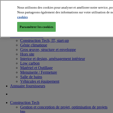
Nous utilisons des cookies pour analyser et améliorer notre service, po
Nous partageons également des informations sur votre utilisation de no
cookies
Paramétrer les cookies
Batiradio
Articles & expertises
Construction Tech, IT, start-up
Génie climatique
Gros œuvre, structure et enveloppe
Hors site
Interior et design, aménagement intérieur
Low carbon
Matériel et Outillage
Menuiserie / Fermeture
Salle de bains
Véhicules et équipement
Annuaire fournisseurs
Construction Tech
Gestion et conception de projet, optimisation de projets
btp