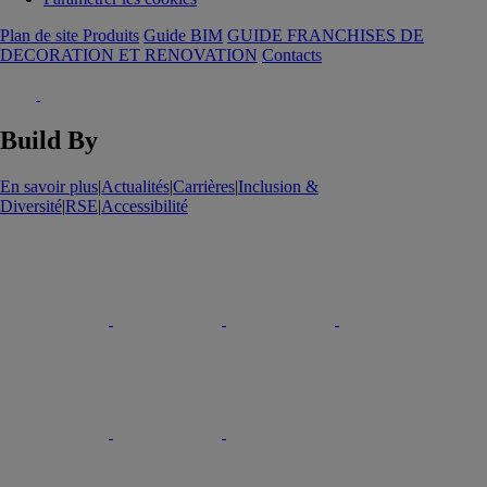
Plan de site Produits
Guide BIM
GUIDE FRANCHISES DE
DECORATION ET RENOVATION
Contacts
Build By
En savoir plus
|
Actualités
|
Carrières
|
Inclusion &
Diversité
|
RSE
|
Accessibilité