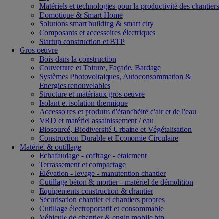
Matériels et technologies pour la productivité des chantiers
Domotique & Smart Home
Solutions smart building & smart city
Composants et accessoires électriques
Startup construction et BTP
Gros oeuvre
Bois dans la construction
Couverture et Toiture, Façade, Bardage
Systèmes Photovoltaiques, Autoconsommation &
Energies renouvelables
Structure et matériaux gros oeuvre
Isolant et isolation thermique
Accessoires et produits d'étanchéité d'air et de l'eau
VRD et matériel assainissement / eau
Biosourcé, Biodiversité Urbaine et Végétalisation
Construction Durable et Economie Circulaire
Matériel & outillage
Echafaudage - coffrage - étaiement
Terrassement et compactage
Élévation - levage - manutention chantier
Outillage béton & mortier - matériel de démolition
Equipements construction & chantier
Sécurisation chantier et chantiers propres
Outillage électroportatif et consommable
Véhicule de chantier & engin mobile btp