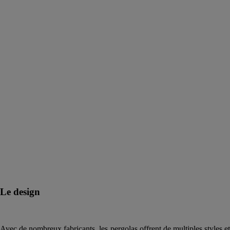
Le design
Avec de nombreux fabricants, les pergolas offrent de multiples styles et