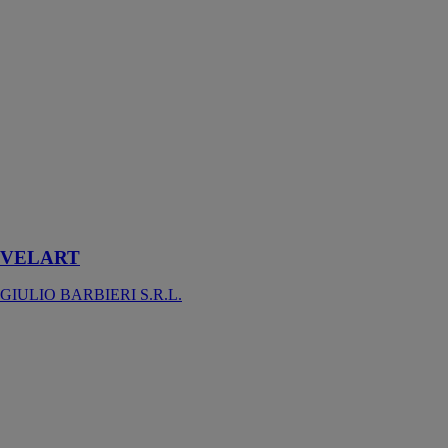
VELART
GIULIO
BARBIERI
S.R.L.
Voilage pare-
soleil
d'extérieur est
un rideau à
voile
triangulaire de
jardin
VELART
GIULIO BARBIERI S.R.L.
Fulvia
Saxun
La pergola en
toile tendue
Fúlvia est un
système de