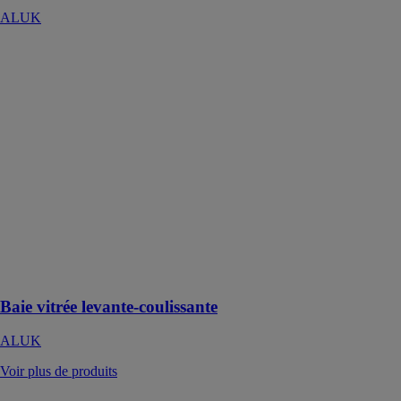
ALUK
Baie vitrée
levante-
coulissante
ALUK
Avec ses
performances
remarquables,
cette baie
coulissante à
levage en
aluminium
satisfera vos
projets les plus
exigeants
Baie vitrée levante-coulissante
ALUK
Voir plus de produits