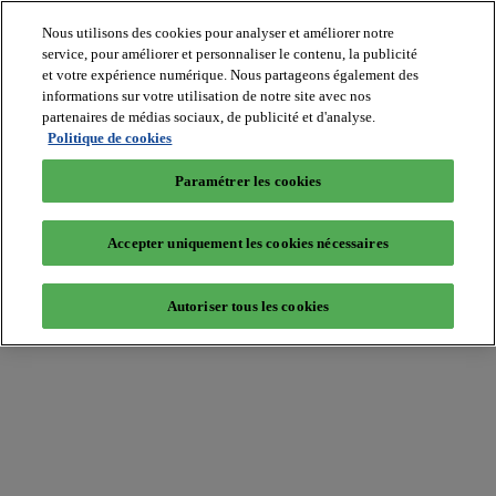
Nous utilisons des cookies pour analyser et améliorer notre
service, pour améliorer et personnaliser le contenu, la publicité
et votre expérience numérique. Nous partageons également des
informations sur votre utilisation de notre site avec nos
partenaires de médias sociaux, de publicité et d'analyse.
Batiradio
Politique de cookies
Articles
&
Paramétrer les cookies
expertises
Construction
Tech,
Accepter uniquement les cookies nécessaires
IT,
start-
up
Autoriser tous les cookies
Génie
climatique
Gros
œuvre,
structure
et
enveloppe
Hors
site