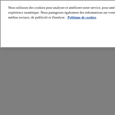
Nous utilisons des cookies pour analyser et améliorer notre service, pour améli
expérience numérique. Nous partageons également des informations sur votre u
médias sociaux, de publicité et d'analyse.
Politique de cookies
Batiradio
Articles
&
expertises
Construction
Tech,
IT,
start-
up
Génie
climatique
Gros
œuvre,
structure
et
enveloppe
Hors
site