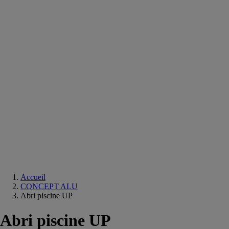
Equipements
salle
de
bain
Douche
Matériaux
salle
de
bain
Meuble
salle
de
bain
Robinetterie
Techniques
sanitaires
Accueil
CONCEPT ALU
Abri piscine UP
Abri piscine UP