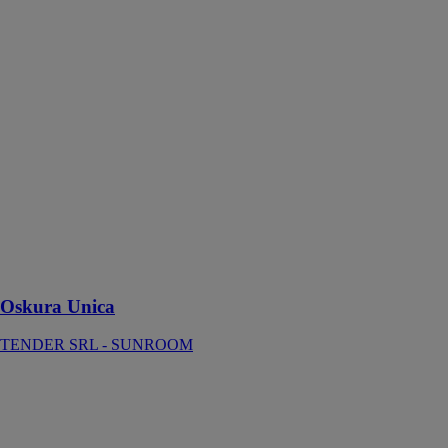
Oskura Unica
TENDER SRL
- SUNROOM
La pergola
bioclimatique
Oskura Unica
est idéale pour
ceux qui
recherchent une
pergola haut de
gamme offrant
confort,
fonctionnalité
et style
Oskura Unica
TENDER SRL - SUNROOM
PergoLine
Amethist
Parking System
BYART