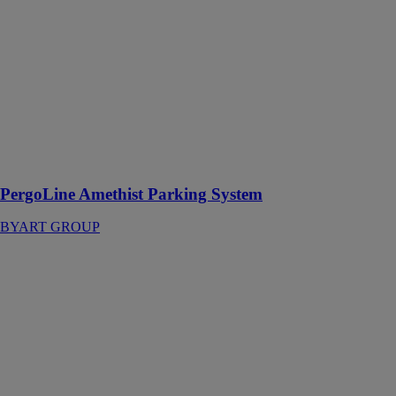
GROUP
Amethist
Parking System
apporte un
confort
saisonnier aux
systèmes de
parking de
nouvelle
génération
PergoLine Amethist Parking System
BYART GROUP
Pergola
bioclimatique
Lamaxa
WAREMA
RENKHOFF
SE
Protection
solaire avec