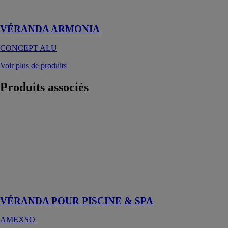
douceur de
lignes élégantes
VÉRANDA ARMONIA
CONCEPT ALU
Voir plus de produits
Produits
associés
VÉRANDA
POUR
PISCINE &
SPA
AMEXSO
Profiter de sa
piscine en toute
saison
VÉRANDA POUR PISCINE & SPA
AMEXSO