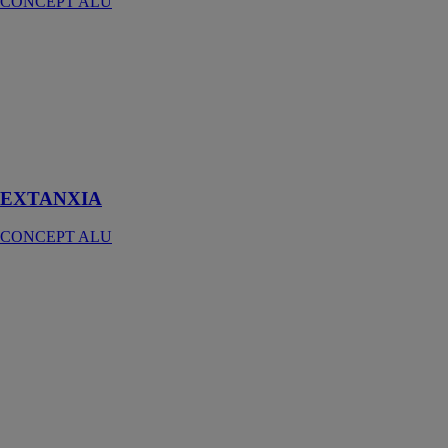
CONCEPT ALU
EXTANXIA
CONCEPT
ALU
L’extension
idéale pour
créer un espace
agréable à vivre
EXTANXIA
CONCEPT ALU
VÉRANDA
ARMONIA
CONCEPT
ALU
Véranda
aluminium
traditionnelle
mêle le charme
du rustique et la