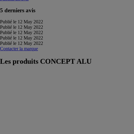
5 derniers avis
Publié le 12 May 2022
Publié le 12 May 2022
Publié le 12 May 2022
Publié le 12 May 2022
Publié le 12 May 2022
Contacter la marque
Les produits
CONCEPT ALU
PERGOLA
Bioclimatique -
toiture mixte
vitrée
CONCEPT
ALU
Avec des lames
orientables ou
une toiture
plate, la partie
vitrée offre une