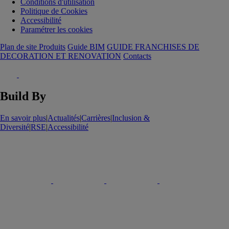
Conditions d'utilisation
Politique de Cookies
Accessibilité
Paramétrer les cookies
Plan de site Produits
Guide BIM
GUIDE FRANCHISES DE
DECORATION ET RENOVATION
Contacts
Build By
En savoir plus
|
Actualités
|
Carrières
|
Inclusion &
Diversité
|
RSE
|
Accessibilité