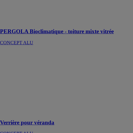
luminosité dans
la pièce
attenante de la
maison
PERGOLA Bioclimatique - toiture mixte vitrée
CONCEPT ALU
Verrière pour
véranda
CONCEPT
ALU
Une véranda
permet de
facilement
agrandir votre
logement et de
gagner des
mètres carré
Verrière pour véranda