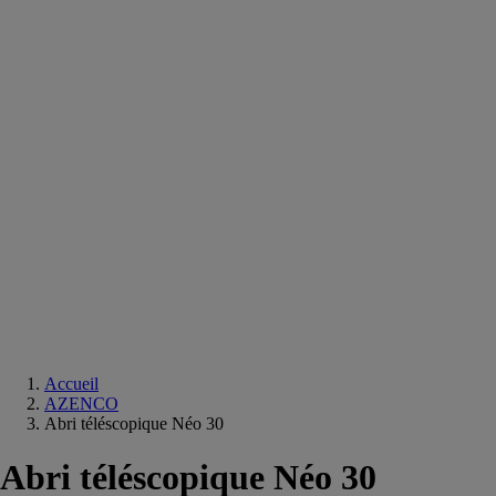
Equipements
salle
de
bain
Douche
Matériaux
salle
de
bain
Meuble
salle
de
bain
Robinetterie
Techniques
sanitaires
Accueil
AZENCO
Abri téléscopique Néo 30
Abri téléscopique Néo 30