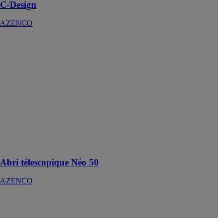
C-Design
AZENCO
Abri
télescopique
Néo 50
AZENCO
Un abri aux
courbes
esthétiques au
design innovant
qui vous
permettra de
nager dessous
même fermé
Abri télescopique Néo 50
AZENCO
Abri Plat
AZENCO