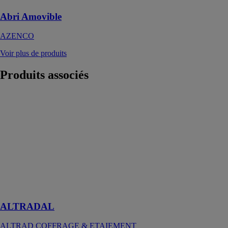
Abri Amovible
AZENCO
Voir plus de produits
Produits
associés
ALTRADAL
ALTRAD
COFFRAGE
&
ETAIEMENT
Un système
modulaire de
coffrage de
dalles en
aluminium
ALTRADAL
ALTRAD COFFRAGE & ETAIEMENT