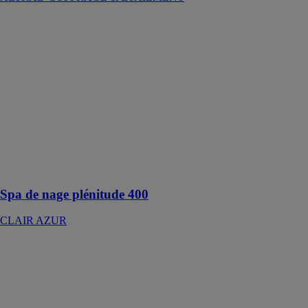
Spa de nage
plénitude 400
CLAIR AZUR
Spa de nage en
mosaïque
conçu pour
pratiquer la
natation, il
s’intègre
parfaitement à
tous les
extérieurs
Spa de nage plénitude 400
CLAIR AZUR
VERNISOL
VERNI.PRENS
SA
Support pour
panneaux