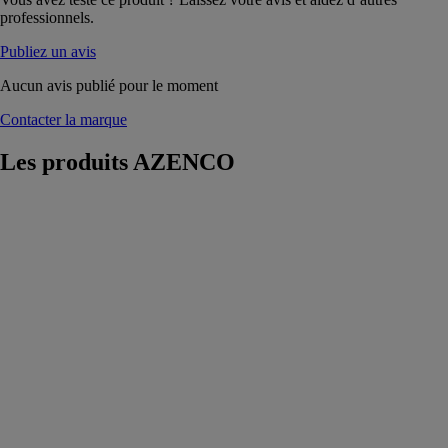
professionnels.
Publiez un avis
Aucun avis publié pour le moment
Contacter la marque
Les produits
AZENCO
C-Design
AZENCO
La couverture
C-Design est
un système de
protection haut
de gamme pour
la piscine,
offrant un
fonctionnement
simple et
pratique