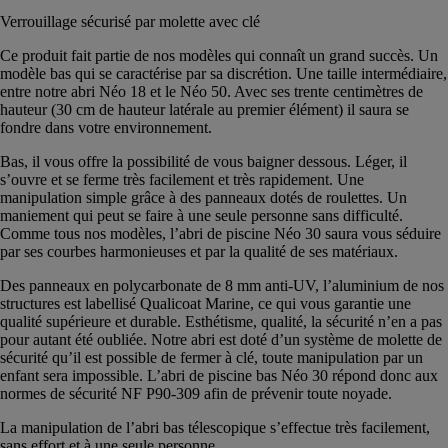
Verrouillage sécurisé par molette avec clé
Ce produit fait partie de nos modèles qui connaît un grand succès. Un
modèle bas qui se caractérise par sa discrétion. Une taille intermédiaire,
entre notre abri Néo 18 et le Néo 50. Avec ses trente centimètres de
hauteur (30 cm de hauteur latérale au premier élément) il saura se
fondre dans votre environnement.
Bas, il vous offre la possibilité de vous baigner dessous. Léger, il
s’ouvre et se ferme très facilement et très rapidement. Une
manipulation simple grâce à des panneaux dotés de roulettes. Un
maniement qui peut se faire à une seule personne sans difficulté.
Comme tous nos modèles, l’abri de piscine Néo 30 saura vous séduire
par ses courbes harmonieuses et par la qualité de ses matériaux.
Des panneaux en polycarbonate de 8 mm anti-UV, l’aluminium de nos
structures est labellisé Qualicoat Marine, ce qui vous garantie une
qualité supérieure et durable. Esthétisme, qualité, la sécurité n’en a pas
pour autant été oubliée. Notre abri est doté d’un système de molette de
sécurité qu’il est possible de fermer à clé, toute manipulation par un
enfant sera impossible. L’abri de piscine bas Néo 30 répond donc aux
normes de sécurité NF P90-309 afin de prévenir toute noyade.
La manipulation de l’abri bas télescopique s’effectue très facilement,
sans effort et à une seule personne.