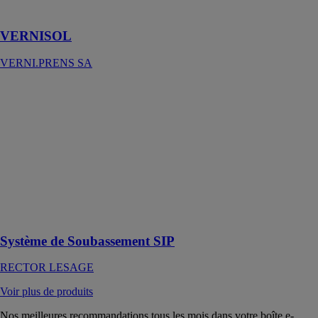
solaires
VERNISOL
VERNI.PRENS SA
Système de
Soubassement
SIP
RECTOR
LESAGE
Solution
innovante pour
la réalisation de
soubassements
industrialisés
Système de Soubassement SIP
RECTOR LESAGE
Voir plus de produits
Nos meilleures recommandations tous les mois dans votre boîte e-