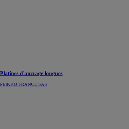
Platines
d'ancrage
longues
PEIKKO
FRANCE SAS
Platines
d'ancrage
longues une
solutions
lorsque les
connexions
sont longues
Platines d'ancrage longues
PEIKKO FRANCE SAS
ISOMUR HFO
EUROPISO
Un procédé
d’isolation à
base de mousse
polyuréthanne,