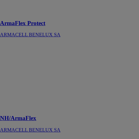
passage
annulaire
ArmaFlex Protect
ARMACELL BENELUX SA
NH/ArmaFlex
ARMACELL
BENELUX
SA
L'isolant sans
halogène, qui
réduit les
risques de
toxicité et de
corrosion en
cas d'incendie
NH/ArmaFlex
ARMACELL BENELUX SA