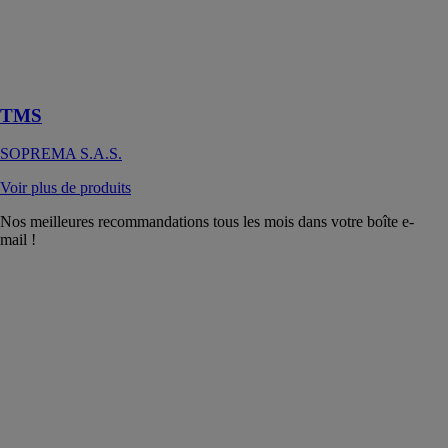
Panneau isolant
en mousse
rigide de
polyuréthane
TMS
SOPREMA S.A.S.
Voir plus de produits
Nos meilleures recommandations tous les mois dans votre boîte e-
mail !