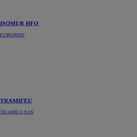
projetée
directement sur
les chantiers
ISOMUR HFO
EUROPISO
TRAMIFEU
TRAMICO
SAS
Le joint souple
élastomère
intumescent
thermo-
gonflant
TRAMIFEU
TRAMICO SAS
TMS
SOPREMA
S.A.S.