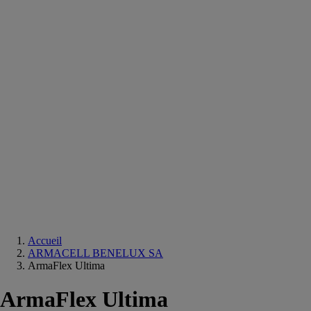
Equipements
salle
de
bain
Douche
Matériaux
salle
de
bain
Meuble
salle
de
bain
Robinetterie
Techniques
sanitaires
Accueil
ARMACELL BENELUX SA
ArmaFlex Ultima
ArmaFlex Ultima