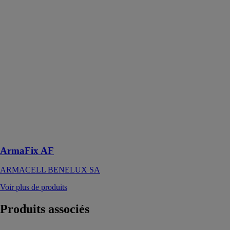
ArmaFix AF
ARMACELL
BENELUX
SA
Une avancée
dans la maîtrise
des
phénomènes de
condensation
grâce aux
supports de
tuyauterie
d’installation
rapide
ArmaFix AF
ARMACELL BENELUX SA
Voir plus de produits
Produits
associés