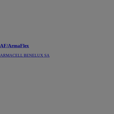
Le système
d’isolation
flexible pour
une maîtrise
efficace des
phénomènes de
condensation
depuis 40 ans
AF/ArmaFlex
ARMACELL BENELUX SA
ArmaFlex
Protect
ARMACELL
BENELUX
SA
Isolant arma-
flex coupe-feu
tout-en-un pour
le contrôle de la
condensation
au niveau du