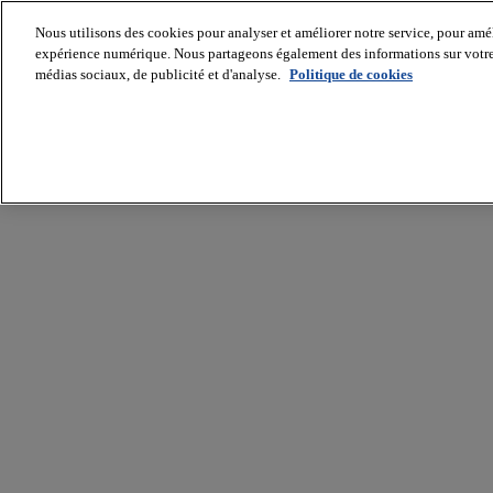
Nous utilisons des cookies pour analyser et améliorer notre service, pour améli
expérience numérique. Nous partageons également des informations sur votre u
médias sociaux, de publicité et d'analyse.
Politique de cookies
Batiradio
Articles
&
expertises
Construction
Tech,
IT,
start-
up
Génie
climatique
Gros
œuvre,
structure
et
enveloppe
Hors
site