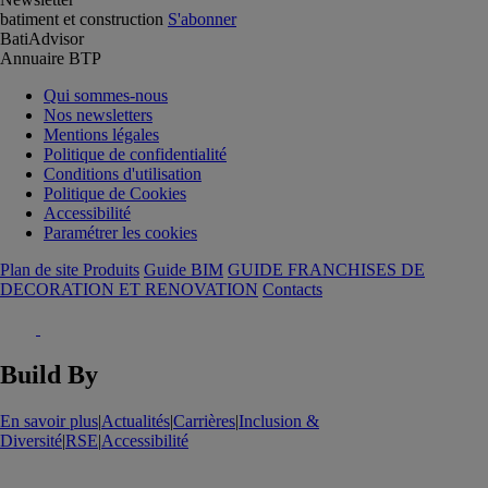
batiment et construction
S'abonner
BatiAdvisor
Annuaire BTP
Qui sommes-nous
Nos newsletters
Mentions légales
Politique de confidentialité
Conditions d'utilisation
Politique de Cookies
Accessibilité
Paramétrer les cookies
Plan de site Produits
Guide BIM
GUIDE FRANCHISES DE
DECORATION ET RENOVATION
Contacts
Build By
En savoir plus
|
Actualités
|
Carrières
|
Inclusion &
Diversité
|
RSE
|
Accessibilité