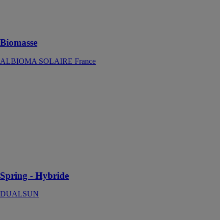
enjeux
énergétiques en
Outre-mer
Biomasse
ALBIOMA SOLAIRE France
Spring -
Hybride
DUALSUN
Double
production
d’énergie sous
forme
d’électricité et
de chaleur
Spring - Hybride
DUALSUN
FLASH®
Half-Cut White