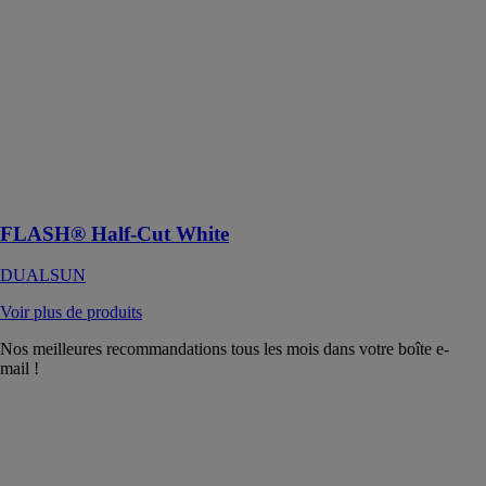
DUALSUN
FLASH®, des
panneaux
photovoltaïques
aux
performances
premium idéal
pour
l’autoconsommation
FLASH® Half-Cut White
DUALSUN
Voir plus de produits
Nos meilleures recommandations tous les mois dans votre boîte e-
mail !