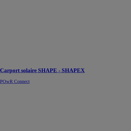
Carport solaire
SHAPE -
SHAPEX
POwR
Connect
Carport Solaire
sur mesure
pour panneaux
photovoltaïques
biverres -
bifaciaux
Carport solaire SHAPE - SHAPEX
POwR Connect
Carport solaire
SHAPE 2+ -
SHAPE2+7016
POwR
Connect
Carport solaire
conçu pour