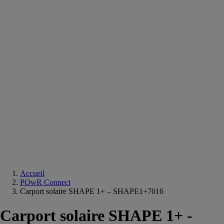
Equipements
salle
de
bain
Douche
Matériaux
salle
de
bain
Meuble
salle
de
bain
Robinetterie
Techniques
sanitaires
Accueil
POwR Connect
Carport solaire SHAPE 1+ – SHAPE1+7016
Carport solaire SHAPE 1+ -