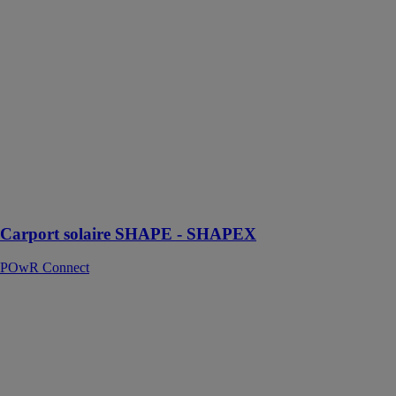
Carport solaire
SHAPE -
SHAPEX
POwR
Connect
Carport Solaire
sur mesure
pour panneaux
photovoltaïques
biverres -
bifaciaux
Carport solaire SHAPE - SHAPEX
POwR Connect
Biomasse
ALBIOMA
SOLAIRE
France
La biomasse au
cœur des