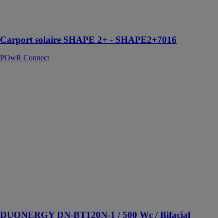
accueillir des
panneaux bi
verres bifaciaux
Carport solaire SHAPE 2+ - SHAPE2+7016
POwR Connect
DUONERGY
DN-BT120N-1
/ 500 Wc /
Bifacial NType
Top
POwR
Connect
Panneau solaire
photovoltaïque
DUONERGY
de puissance
500 Wc et de
rendement
22,61%
DUONERGY DN-BT120N-1 / 500 Wc / Bifacial