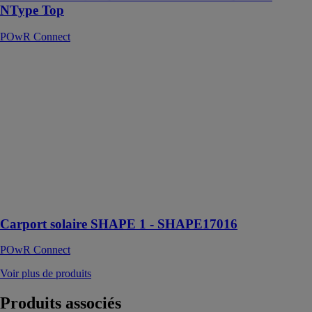
NType Top
POwR Connect
Carport solaire
SHAPE 1 -
SHAPE17016
POwR
Connect
Carport solaire
conçu pour
accueillir des
modules
biverres
bifaciaux
Carport solaire SHAPE 1 - SHAPE17016
POwR Connect
Voir plus de produits
Produits
associés