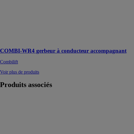
COMBI-WR4
est le premier
gerbeur à mât
rétractable à 4
voies
spécialement
conçu pour les
piétons
COMBI-WR4 gerbeur à conducteur accompagnant
Combilift
Voir plus de produits
Produits
associés
TH 5.8 P
MAGNI TH
FRANCE
Chariot
élévateur
télescopique