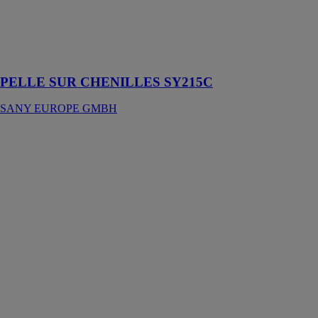
GMBH
Un concentré
de puissance
précis
PELLE SUR CHENILLES SY215C
SANY EUROPE GMBH
Nacelles à
ciseaux non
tout terrain
ES1012AC
MAGNI TH
FRANCE
Ce modèle à
traction
électrique
permet
d’économiser
de l’énergie,
garantissant
zéro émissions