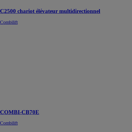
C2500 chariot élévateur multidirectionnel
Combilift
COMBI-
CB70E
Combilift
COMBI-
CB70E est un
chariot
élévateur
adapté aux
besoins de
manutention
dans divers
environnements
industriels
COMBI-CB70E
Combilift