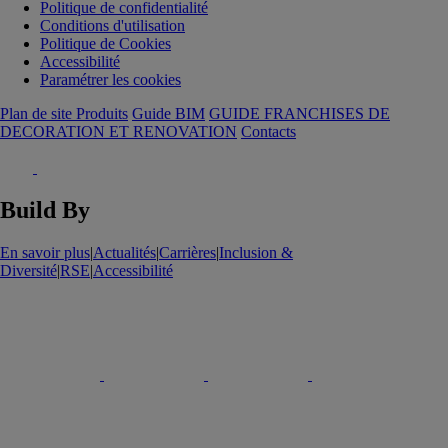
Politique de confidentialité
Conditions d'utilisation
Politique de Cookies
Accessibilité
Paramétrer les cookies
Plan de site Produits
Guide BIM
GUIDE FRANCHISES DE
DECORATION ET RENOVATION
Contacts
Build By
En savoir plus
|
Actualités
|
Carrières
|
Inclusion &
Diversité
|
RSE
|
Accessibilité