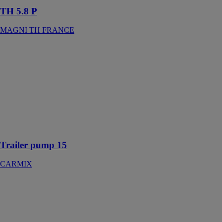
TH 5.8 P
MAGNI TH FRANCE
Trailer pump
15
CARMIX
Véhicule de
chantier, pompe
a pistons idéale
pour pomper
jusqu’à 15
m3/h
Trailer pump 15
CARMIX
PELLE SUR
CHENILLES
SY215C
SANY
EUROPE