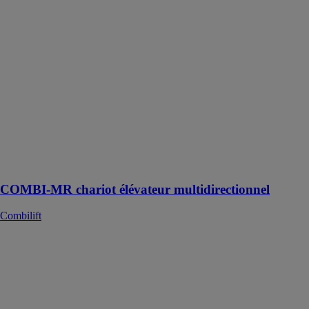
COMBI-MR
chariot
élévateur
multidirectionnel
Combilift
COMBI-MR -
le chariot
multidirectionnel
agile qui peut
fonctionner
dans les
espaces les plus
étroits
COMBI-MR chariot élévateur multidirectionnel
Combilift
COMBI-WR4
gerbeur à
conducteur
accompagnant
Combilift