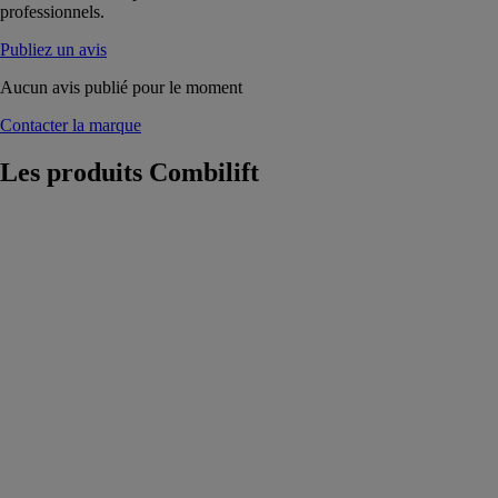
professionnels.
Publiez un avis
Aucun avis publié pour le moment
Contacter la marque
Les produits
Combilift
C2500 chariot
élévateur
multidirectionnel
Combilift
Ce chariot
élévateur
multidirectionnel
a été créé dans
le but de
faciliter la
manipulation
de charges
longues et
volumineuses