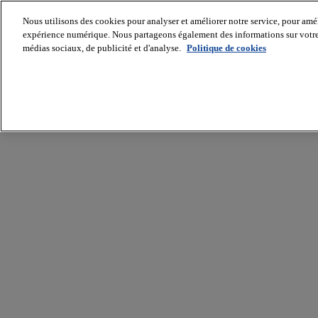
Nous utilisons des cookies pour analyser et améliorer notre service, pour améli
expérience numérique. Nous partageons également des informations sur votre u
médias sociaux, de publicité et d'analyse.
Politique de cookies
Batiradio
Articles
&
expertises
Construction
Tech,
IT,
start-
up
Génie
climatique
Gros
œuvre,
structure
et
enveloppe
Hors
site