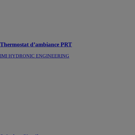
complète de
gestion du
chauffage,
adapté aux
radiateurs et
planchers
chauffants
Thermostat d’ambiance PRT
IMI HYDRONIC ENGINEERING
Solution
Charlie
Charlie
Solutions
La
géolocalisation
et le suivi du
matériel au
service de votre
entreprise, en
un endroit