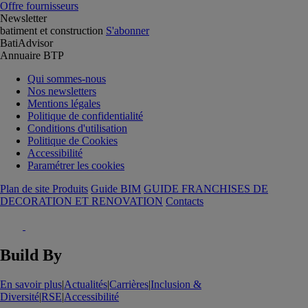
Offre fournisseurs
Newsletter
batiment et construction
S'abonner
BatiAdvisor
Annuaire BTP
Qui sommes-nous
Nos newsletters
Mentions légales
Politique de confidentialité
Conditions d'utilisation
Politique de Cookies
Accessibilité
Paramétrer les cookies
Plan de site Produits
Guide BIM
GUIDE FRANCHISES DE
DECORATION ET RENOVATION
Contacts
Build By
En savoir plus
|
Actualités
|
Carrières
|
Inclusion &
Diversité
|
RSE
|
Accessibilité