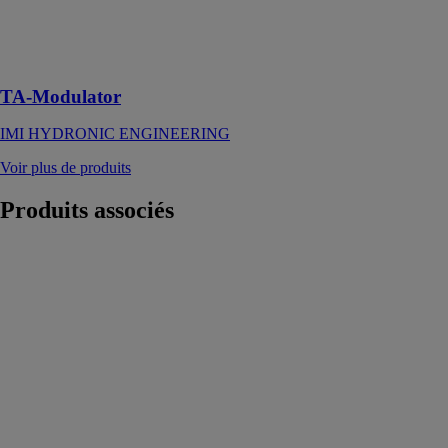
d'équilibrage
indépendante
de la pression
(PIBCV)
TA-Modulator
IMI HYDRONIC ENGINEERING
Voir plus de produits
Produits
associés
Thermostat
d’ambiance
PRT
IMI
HYDRONIC
ENGINEERING
Le thermostat
d’ambiance
PRT est une
solution