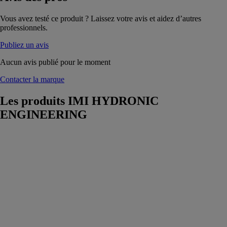
Vous avez testé ce produit ? Laissez votre avis et aidez d’autres
professionnels.
Publiez un avis
Aucun avis publié pour le moment
Contacter la marque
Les produits
IMI HYDRONIC
ENGINEERING
Thermostat
d’ambiance
PRT
IMI
HYDRONIC
ENGINEERING
Le thermostat
d’ambiance
PRT est une
solution