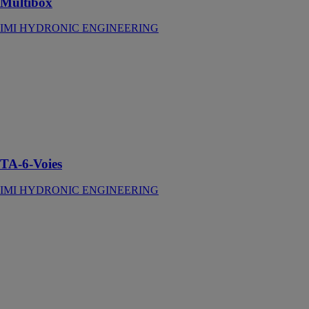
Multibox
IMI HYDRONIC ENGINEERING
TA-6-Voies
IMI
HYDRONIC
ENGINEERING
Vanne six voies
pour change-
over
TA-6-Voies
IMI HYDRONIC ENGINEERING
TA-Modulator
IMI
HYDRONIC
ENGINEERING
Vanne
modulante de
régulation et