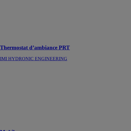
complète de
gestion du
chauffage,
adapté aux
radiateurs et
planchers
chauffants
Thermostat d’ambiance PRT
IMI HYDRONIC ENGINEERING
Multibox
IMI
HYDRONIC
ENGINEERING
Coffret encastré
pour la
régulation par
pièces de
chauffage par
le sol