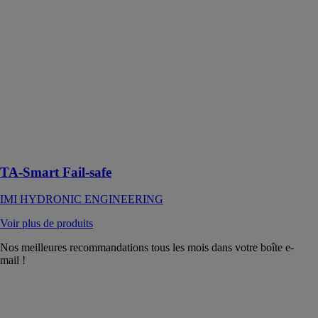
safe
IMI
HYDRONIC
ENGINEERING
TA-Smart Fail-
safe est une
solution
avancée pour
les systèmes de
chauffage et de
refroidissement
TA-Smart Fail-safe
IMI HYDRONIC ENGINEERING
Voir plus de produits
Nos meilleures recommandations tous les mois dans votre boîte e-
mail !