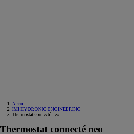
Equipements
salle
de
bain
Douche
Matériaux
salle
de
bain
Meuble
salle
de
bain
Robinetterie
Techniques
sanitaires
Accueil
IMI HYDRONIC ENGINEERING
Thermostat connecté neo
Thermostat connecté neo