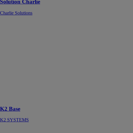
Solution Charlie
Charlie Solutions
K2 Base
K2 SYSTEMS
Grâce à K2
Base, vous
pouvez
déterminer le
système de
montage K2
optimal pour
les toits en
pente et les toits
plats en
seulement cinq
étapes
K2 Base
K2 SYSTEMS
TA-Smart Fail-