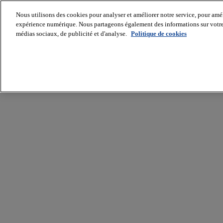
Nous utilisons des cookies pour analyser et améliorer notre service, pour améli
expérience numérique. Nous partageons également des informations sur votre u
médias sociaux, de publicité et d'analyse.
Politique de cookies
Batiradio
Articles
&
expertises
Construction
Tech,
IT,
start-
up
Génie
climatique
Gros
œuvre,
structure
et
enveloppe
Hors
site