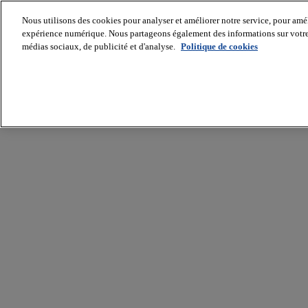
Nous utilisons des cookies pour analyser et améliorer notre service, pour améli
expérience numérique. Nous partageons également des informations sur votre u
médias sociaux, de publicité et d'analyse.
Politique de cookies
Batiradio
Articles
&
expertises
Construction
Tech,
IT,
start-
up
Génie
climatique
Gros
œuvre,
structure
et
enveloppe
Hors
site