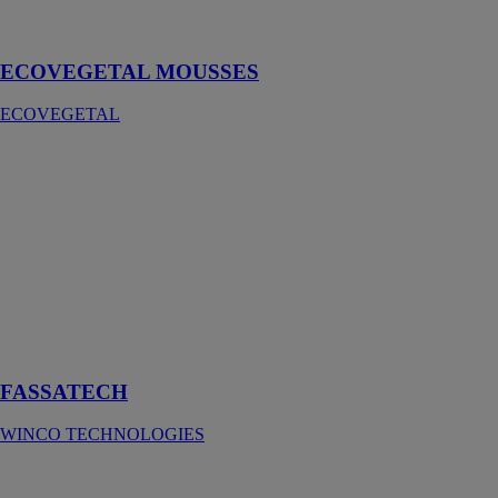
sévères
d’utilisation
ECOVEGETAL MOUSSES
ECOVEGETAL
FASSATECH
WINCO
TECHNOLOGIES
L'écran pare-
pluie
incombustible
et complément
d'isolation
été/hiver pour
façade
FASSATECH
WINCO TECHNOLOGIES
AQUABOX
Geoplast