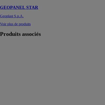
GEOPANEL STAR
Geoplast S.p.A.
Voir plus de produits
Produits
associés
ECOVEGETAL
MOUSSES
ECOVEGETAL
ECOVEGETAL
MOUSSES est
un système de
végétalisation
qui permet de
créer un
parking
drainant
végétalisé
adapté à des
conditions