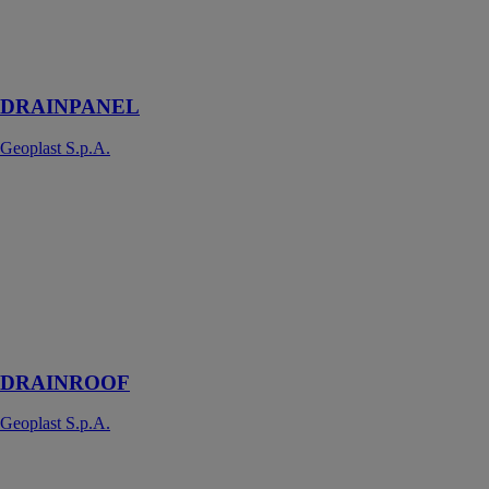
la création de
systèmes
d'accumulation
et de drainage
DRAINPANEL
Geoplast S.p.A.
DRAINROOF
Geoplast
S.p.A.
La solution
écologique
contre le
bétonnage du
territoire
DRAINROOF
Geoplast S.p.A.
AQUABOX
Geoplast