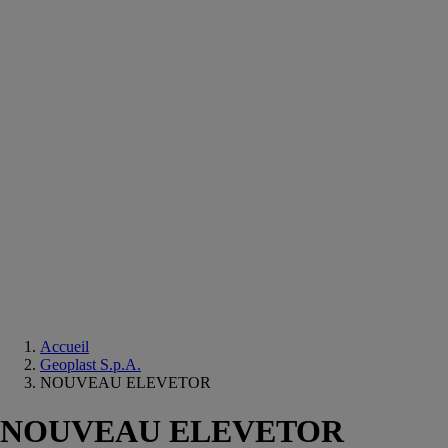
Equipements
salle
de
bain
Douche
Matériaux
salle
de
bain
Meuble
salle
de
bain
Robinetterie
Techniques
sanitaires
Accueil
Geoplast S.p.A.
NOUVEAU ELEVETOR
NOUVEAU ELEVETOR