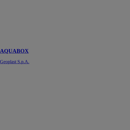
S.p.A.
Un système
SAUL pour la
rétention,
infiltration et
stockage des
eaux pluviales
AQUABOX
Geoplast S.p.A.
INTECH
Strong
WINCO
TECHNOLOGIES
Écran pare-
vapeur isolant
incombustible
haute densité
avec une face
renforcée par
un tissu de