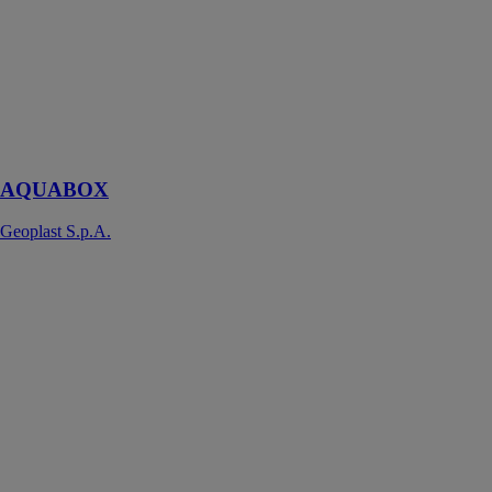
S.p.A.
Un système
SAUL pour la
rétention,
infiltration et
stockage des
eaux pluviales
AQUABOX
Geoplast S.p.A.
GEOPANEL
STAR
Geoplast
S.p.A.
Coffrage
réutilisable en
plastique en
aile de moulin
pour poteaux
carrés et
rectangulaires