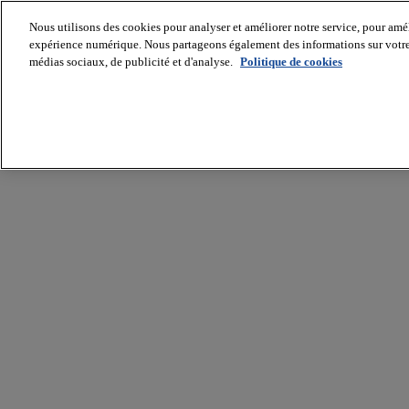
Nous utilisons des cookies pour analyser et améliorer notre service, pour améli
expérience numérique. Nous partageons également des informations sur votre u
médias sociaux, de publicité et d'analyse.
Politique de cookies
Batiradio
Articles
&
expertises
Construction
Tech,
IT,
start-
up
Génie
climatique
Gros
œuvre,
structure
et
enveloppe
Hors
site