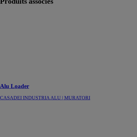
Produits
associés
Alu Loader
CASADEI
INDUSTRIA
ALU |
MURATORI
Chargeur
automatique
pour Alu
Ranger oneR,
oneR Pro,
VGroove
Alu Loader
CASADEI INDUSTRIA ALU | MURATORI
TRIMBLE
NOVA
TRIMBLE
Logiciel
CAO/DAO