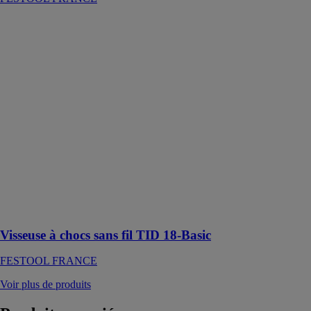
Visseuse à
chocs sans fil
TID 18-Basic
FESTOOL
FRANCE
La TID 18 est
une visseuse à
chocs compacte
et puissante
conçue pour
offrir un
vissage efficace
tout en
minimisant
l'effort
Visseuse à chocs sans fil TID 18-Basic
FESTOOL FRANCE
Voir plus de produits