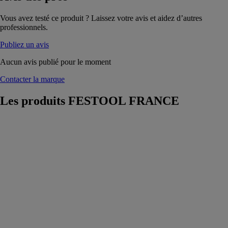
Vous avez testé ce produit ? Laissez votre avis et aidez d’autres
professionnels.
Publiez un avis
Aucun avis publié pour le moment
Contacter la marque
Les produits
FESTOOL FRANCE
Perforateur
burineur sans
fil KHC 18
EB-Basic
FESTOOL
FRANCE
Le perforateur
burineur sans
fil KHC 18
EB-Basic
combine