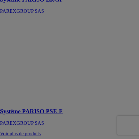
PAREXGROUP SAS
Système
PARISO PSE-
F
PAREXGROUP
SAS
Système
d’Isolation
Thermique
Extérieure par
enduit sur
isolant destiné
aux façades en
béton ou en
maçonnerie
Système PARISO PSE-F
PAREXGROUP SAS
Voir plus de produits