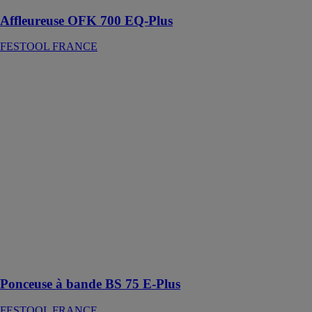
Affleureuse OFK 700 EQ-Plus
FESTOOL FRANCE
Ponceuse à
bande BS 75
E-Plus
FESTOOL
FRANCE
La ponceuse à
bande BS 75
est un outil
remarquable
pour le
dégrossissage
et le ponçage
de finition sur
des surfaces
planes
Ponceuse à bande BS 75 E-Plus
FESTOOL FRANCE