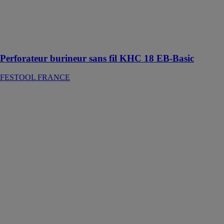
perçage à
percussion,
burinage et
perçage sans
frappe
Perforateur burineur sans fil KHC 18 EB-Basic
FESTOOL FRANCE
Affleureuse
OFK 700 EQ-
Plus
FESTOOL
FRANCE
L'affleureuse
OFK 700
précise et facile
à utiliser offre
une variété de
travaux de
fraisage de
chants et de
surfaces