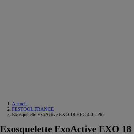
Equipements
salle
de
bain
Douche
Matériaux
salle
de
bain
Meuble
salle
de
bain
Robinetterie
Techniques
sanitaires
Accueil
FESTOOL FRANCE
Exosquelette ExoActive EXO 18 HPC 4.0 I-Plus
Exosquelette ExoActive EXO 18