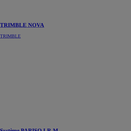
pour
l'ingénierie des
fluides
TRIMBLE NOVA
TRIMBLE
Système
PARISO LR-
M
PAREXGROUP
SAS
Système
d’Isolation
Thermique
Extérieure par
enduit sur
isolant destiné
aux façades en
béton ou en
maçonnerie
Système PARISO LR-M