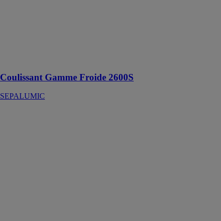
Coulissant
aluminium
haute
résistance, sans
rupture de pont
thermique
Coulissant Gamme Froide 2600S
SEPALUMIC
Coulissant I-
Process 6700
SEPALUMIC
Une réponse
clef en main
aux projets des
constructeurs
de maisons
individuelles,
collectif et
tertiaire en neuf