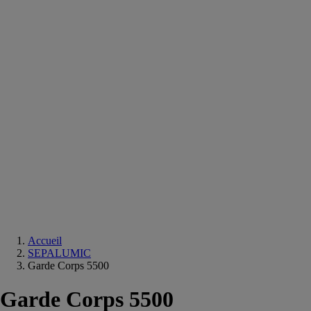
Equipements
salle
de
bain
Douche
Matériaux
salle
de
bain
Meuble
salle
de
bain
Robinetterie
Techniques
sanitaires
Accueil
SEPALUMIC
Garde Corps 5500
Garde Corps 5500