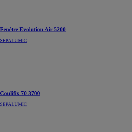
fenêtre idéale
pour structures
médicales,
bureaux...
Fenêtre Evolution Air 5200
SEPALUMIC
Coulifix 70
3700
SEPALUMIC
Une baie vitrée
mi fixe, mi
coulissante
Coulifix 70 3700
SEPALUMIC
Coulissant
Gamme Froide
2600S
SEPALUMIC