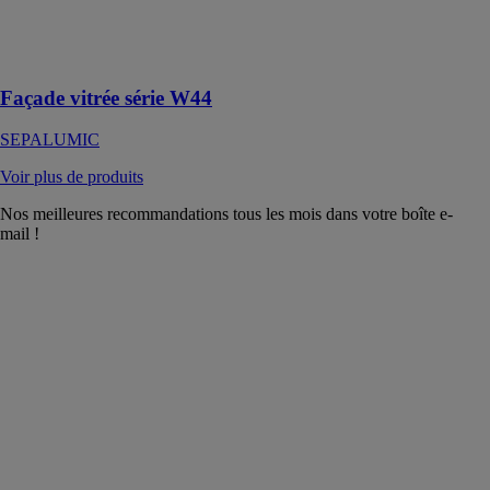
amplifiant la
vue sur
l’extérieur
Façade vitrée série W44
SEPALUMIC
Voir plus de produits
Nos meilleures recommandations tous les mois dans votre boîte e-
mail !