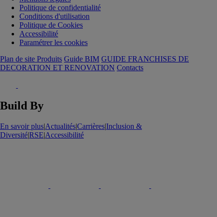
Politique de confidentialité
Conditions d'utilisation
Politique de Cookies
Accessibilité
Paramétrer les cookies
Plan de site Produits
Guide BIM
GUIDE FRANCHISES DE
DECORATION ET RENOVATION
Contacts
Build By
En savoir plus
|
Actualités
|
Carrières
|
Inclusion &
Diversité
|
RSE
|
Accessibilité