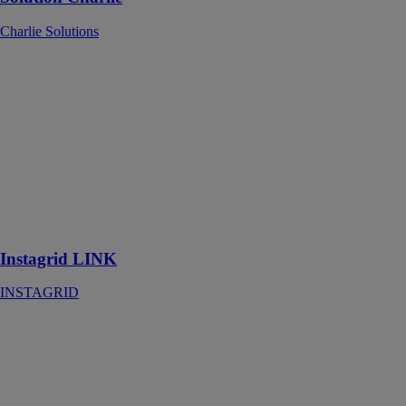
Charlie Solutions
Instagrid LINK
INSTAGRID
L'Instagrid
ONE permet
d'augmenter ses
capacités et
débloquer de
nouvelles
fonctionnalités
puissantes
Instagrid LINK
INSTAGRID
K2 DocuApp
K2 SYSTEMS
Assistant
numérique pour
installateurs