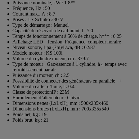
Puissance nominale, kW : 1.8**
Fréquence, Hz : 50
Courant max., А : 8.7
Prises : 1 x Schuko 230 V
Type de démarrage : Manuel
Capacité du réservoir de carburant, l : 5.0
Temps de fonctionnement à 50% de charge, h*** : 6.25
Affichage LED : Tension, Fréquence, compteur horaire
Niveau sonore, Lpa (7m)/Lwa, dB : 62/87
Modèle moteur : KS 100i
Volume du cylindre moteur, cm : 379.7
Type de moteur : Gaz/essence à 1 cylindre, à 4 temps avec
refroidissement par air
Puissance du moteur, ch : 2.5
Posssibilité de connecter des générateurs en parallèle : +
Volume du carter d’huile, l : 0.4
Classe de protectionIP : 23M
Enroulement d’alternateur : Сuivre
Dimensions nettes (LxLxH), mm : 500x285x460
Dimensions brutes (LxLxH), mm : 700х335х540
Poids net, kg : 19
Poids brut, kg : 21