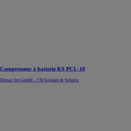
Le compresseur
KS PCL-10
permet de
gonfler les
pneus en
quelques
minutes sans
nécessiter de
connexion à
une source
d'alimentation
Compresseur à batterie KS PCL-10
Dimax Int GmbH - TM Könner & Söhnen
Tronçonneuse à
essence KS
CS21G-13
Dimax Int
GmbH - TM
Könner &
Söhnen