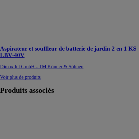
Cet appareil
polyvalent gère
efficacement le
nettoyage
autour de la
maison et du
jardin
Aspirateur et souffleur de batterie de jardin 2 en 1 KS
LBV-40V
Dimax Int GmbH - TM Könner & Söhnen
Voir plus de produits
Produits
associés
TA-Smart
IMI
HYDRONIC
ENGINEERING
TA-Smart est
une vanne de