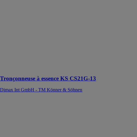
La
tronçonneuse à
essence KS
CS21G de
Könner &
Söhnen® est
un outil
polyvalent
conçu pour les
travaux
domestiques et
l’entretien des
jardins
Tronçonneuse à essence KS CS21G-13
Dimax Int GmbH - TM Könner & Söhnen
Générateur à
essence/gaz
"Könner &
Söhnen" KS
2900G
Dimax Int
GmbH - TM