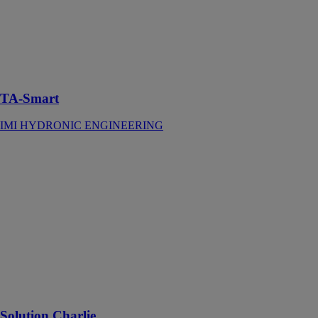
régulation
intelligente et
connectée,
dotée de
fonctionnalités
de mesure
TA-Smart
IMI HYDRONIC ENGINEERING
Solution
Charlie
Charlie
Solutions
La
géolocalisation
et le suivi du
matériel au
service de votre
entreprise, en
un endroit
Solution Charlie