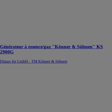
Könner &
Söhnen
Le générateur à
essence/gaz est
équipé de deux
réducteurs et
d'un tuyau de
raccordement
Générateur à essence/gaz "Könner & Söhnen" KS
2900G
Dimax Int GmbH - TM Könner & Söhnen
Aspirateur et
souffleur de
batterie de
jardin 2 en 1
KS LBV-40V
Dimax Int
GmbH - TM
Könner &
Söhnen