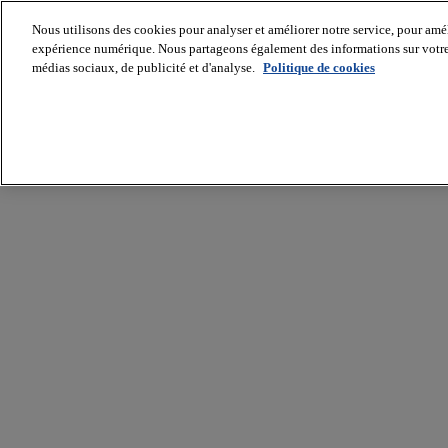
Nous utilisons des cookies pour analyser et améliorer notre service, pour améli
expérience numérique. Nous partageons également des informations sur votre u
médias sociaux, de publicité et d'analyse.
Politique de cookies
Batiradio
Articles
&
expertises
Construction
Tech,
IT,
start-
up
Génie
climatique
Gros
œuvre,
structure
et
enveloppe
Hors
site