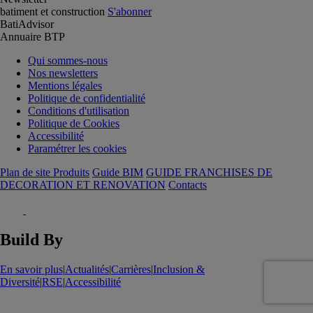
batiment et construction
S'abonner
BatiAdvisor
Annuaire BTP
Qui sommes-nous
Nos newsletters
Mentions légales
Politique de confidentialité
Conditions d'utilisation
Politique de Cookies
Accessibilité
Paramétrer les cookies
Plan de site Produits
Guide BIM
GUIDE FRANCHISES DE
DECORATION ET RENOVATION
Contacts
Build By
En savoir plus
|
Actualités
|
Carrières
|
Inclusion &
Diversité
|
RSE
|
Accessibilité