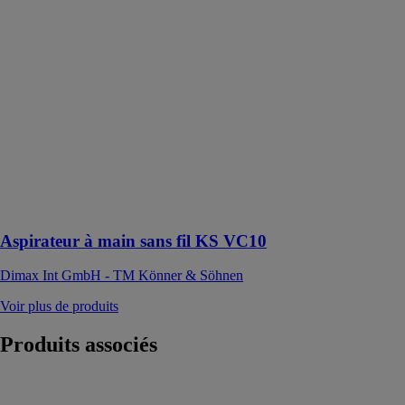
main sans fil
KS VC10
Dimax Int
GmbH - TM
Könner &
Söhnen
L'aspirateur à
main KS VC10
est parfait pour
nettoyer
différents types
de débris
Aspirateur à main sans fil KS VC10
Dimax Int GmbH - TM Könner & Söhnen
Voir plus de produits
Produits
associés
Plateforme de
chiffrage