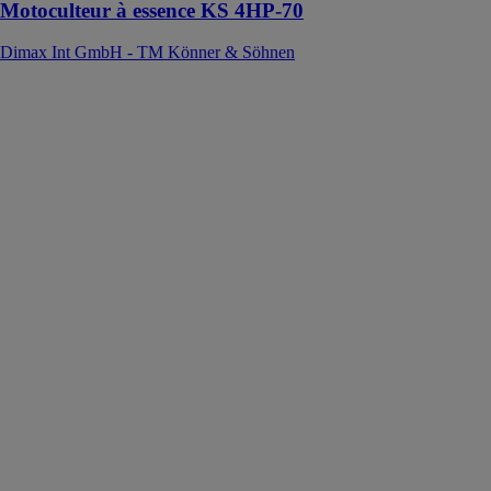
Motoculteur à essence KS 4HP-70
Dimax Int GmbH - TM Könner & Söhnen
Scie à chaîne
sur batterie KS
CS20V-12
Dimax Int
GmbH - TM
Könner &
Söhnen
La scie à
chaîne sur
batterie est un
outil de
jardinage
fonctionnant
avec des
batteries
lithium-ion,
offrant une
mobilité
inégalée