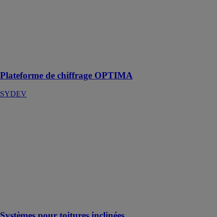
OPTIMA
SYDEV
Le logiciel
devis bâtiment
leader du
marché
Plateforme de chiffrage OPTIMA
SYDEV
Systèmes pour
toitures
inclinées
K2 SYSTEMS
Les systèmes
de montage K2
ont été élaborés
pour répondre
aux besoins du
marché
Systèmes pour toitures inclinées