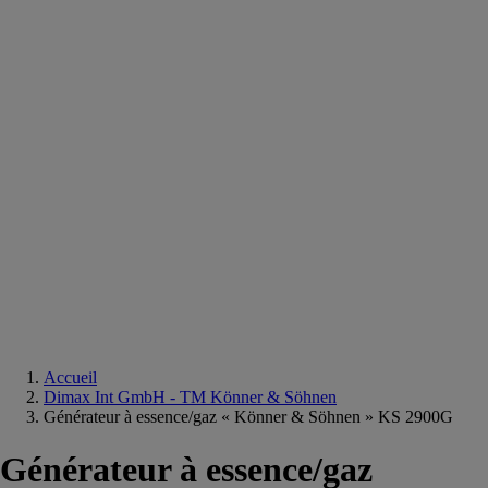
Equipements
salle
de
bain
Douche
Matériaux
salle
de
bain
Meuble
salle
de
bain
Robinetterie
Techniques
sanitaires
Accueil
Dimax Int GmbH - TM Könner & Söhnen
Générateur à essence/gaz « Könner & Söhnen » KS 2900G
Générateur à essence/gaz