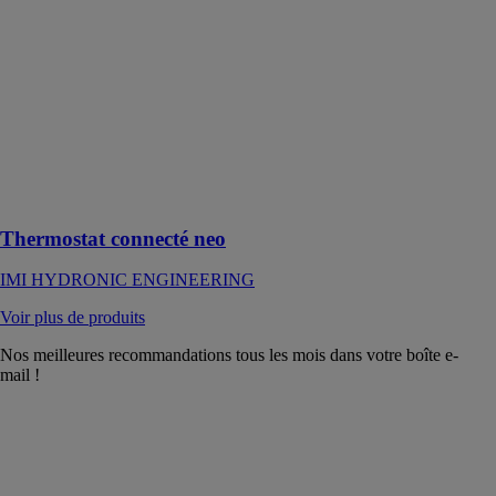
ENGINEERING
Optimisez le
confort et les
performances
énergétiques de
votre système
de chauffage
grâce à la
gamme Neo
Thermostat connecté neo
IMI HYDRONIC ENGINEERING
Voir plus de produits
Nos meilleures recommandations tous les mois dans votre boîte e-
mail !