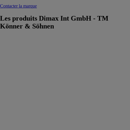
Contacter la marque
Les produits
Dimax Int GmbH - TM
Könner & Söhnen
Motoculteur à
essence KS
4HP-70
Dimax Int
GmbH - TM
Könner &
Söhnen
Le motoculteur
à essence KS
4HP-70 est la
solution
optimale pour
le traitement de
petites et
moyennes
surfaces