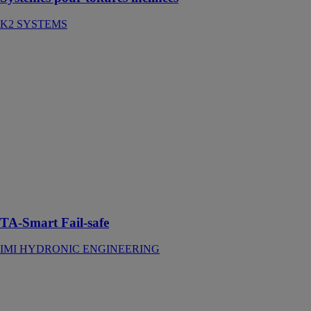
K2 SYSTEMS
TA-Smart Fail-
safe
IMI
HYDRONIC
ENGINEERING
TA-Smart Fail-
safe est une
solution
avancée pour
les systèmes de
chauffage et de
refroidissement
TA-Smart Fail-safe
IMI HYDRONIC ENGINEERING
Thermostat
connecté neo
IMI
HYDRONIC