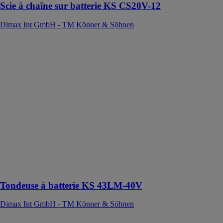
Scie à chaîne sur batterie KS CS20V-12
Dimax Int GmbH - TM Könner & Söhnen
Tondeuse à
batterie KS
43LM-40V
Dimax Int
GmbH - TM
Könner &
Söhnen
La tondeuse à
batterie KS
43LM-40V est
la solution
idéale pour
l'entretien de la
pelouse
Tondeuse à batterie KS 43LM-40V
Dimax Int GmbH - TM Könner & Söhnen
Aspirateur à