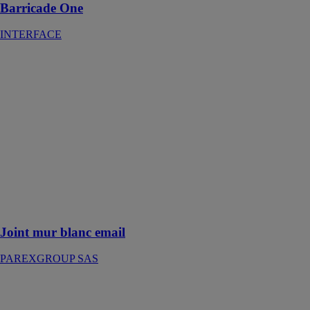
Barricade One
INTERFACE
Joint mur blanc
email
PAREXGROUP
SAS
Ce joint de
carrelage est
adapté pour la
réalisation de
joints de 1 à 6
mm au mur et
sur plan de
travail
Joint mur blanc email
PAREXGROUP SAS
FLINTINO
2TEC2 - LE
TISSAGE