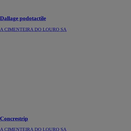
pour plus de
sécurité
Dallage podotactile
A CIMENTEIRA DO LOURO SA
Concrestrip
A
CIMENTEIRA
DO LOURO
SA
Avec des
caractéristiques
contemporaines,
la collection
Concrestrip
régénère toute
l'ampleur du
béton
Concrestrip
A CIMENTEIRA DO LOURO SA