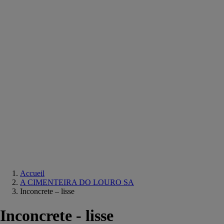
Equipements
salle
de
bain
Douche
Matériaux
salle
de
bain
Meuble
salle
de
bain
Robinetterie
Techniques
sanitaires
Accueil
A CIMENTEIRA DO LOURO SA
Inconcrete – lisse
Inconcrete - lisse