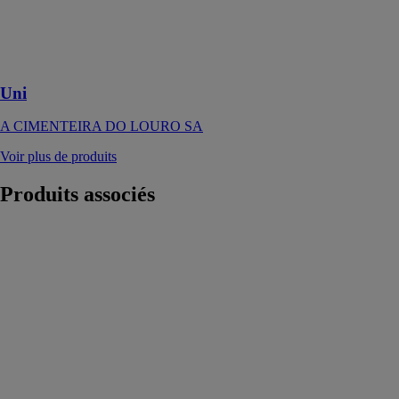
diversité de
formes et de
couleurs pour
vos extérieurs
Uni
A CIMENTEIRA DO LOURO SA
Voir plus de produits
Produits
associés
Barricade One
INTERFACE
Barricade One
contribue à
l’amélioration
de la santé, du
bien-être et de
la productivité
des employés