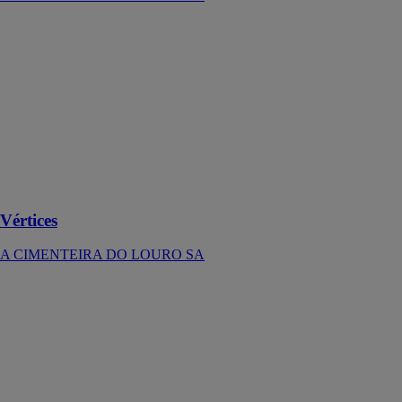
Vértices
A
CIMENTEIRA
DO LOURO
SA
Le produit peut
présenter une
légère variation
de dimensions
et tonalités
Vértices
A CIMENTEIRA DO LOURO SA
Uni
A
CIMENTEIRA
DO LOURO
SA
Pavé décorative
pour une