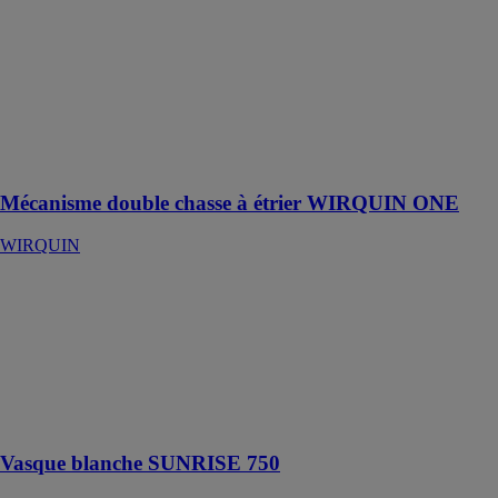
WIRQUIN
Le mécanisme
qui s'ajuste
automatiquement
à tous les
réservoirs sans
réglages ni
découpe
Mécanisme double chasse à étrier WIRQUIN ONE
WIRQUIN
Vasque blanche
SUNRISE 750
ISTONE SAS
Vasque pour
salle de bains
en résine de
synthèse
Vasque blanche SUNRISE 750