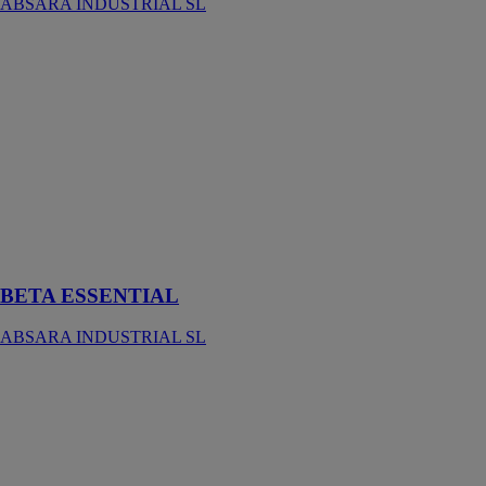
ABSARA INDUSTRIAL SL
BETA
ESSENTIAL
ABSARA
INDUSTRIAL
SL
La baignoire
Beta essential
s'intègre
facilement dans
tous les styles
de salle de bain
BETA ESSENTIAL
ABSARA INDUSTRIAL SL
LINE
ABSARA
INDUSTRIAL
SL
Receveur de