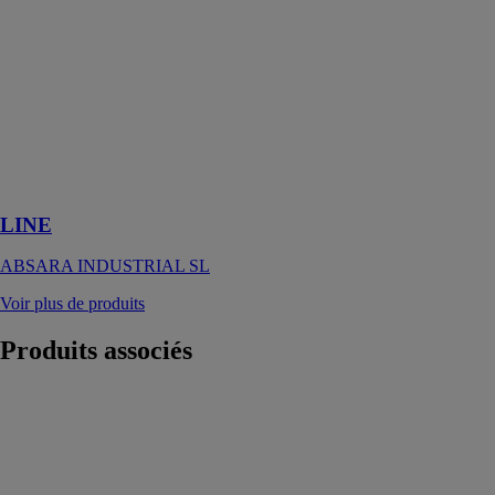
douche
fabriqué en
Scene solid
surface et en
Kromat,
matériaux
compacts à
base de résine
et de charges
minérales.
LINE
ABSARA INDUSTRIAL SL
Voir plus de produits
Produits
associés
Mécanisme
double chasse à
étrier
WIRQUIN
ONE