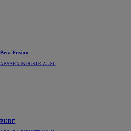
Beta Fusion
ABSARA
INDUSTRIAL
SL
Baignoire en
îlot ou
encastrée
Beta Fusion
ABSARA INDUSTRIAL SL
PURE
ABSARA
INDUSTRIAL
SL
Un receveur de
douche simple
et design
PURE