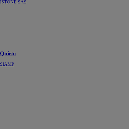
ISTONE SAS
Quieto
SIAMP
Le robinet
hyper
silencieux à
économie d’eau
Quieto
SIAMP
Jolie môme
DECOTEC
Jolie Môme est
une vasque
fabriquée avec
des matériaux
de qualité et qui
permet de
donner du chic
à votre salle de