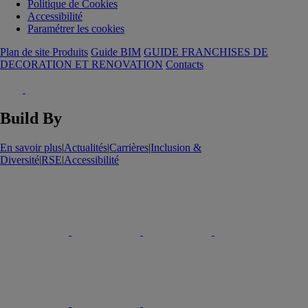
Politique de Cookies
Accessibilité
Paramétrer les cookies
Plan de site Produits
Guide BIM
GUIDE FRANCHISES DE
DECORATION ET RENOVATION
Contacts
Build By
En savoir plus
|
Actualités
|
Carrières
|
Inclusion &
Diversité
|
RSE
|
Accessibilité