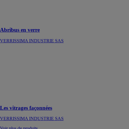
vitrine
d’élégance
pour le paysage
citadin
Abribus en verre
VERRISSIMA INDUSTRIE SAS
Les vitrages
façonnées
VERRISSIMA
INDUSTRIE
SAS
Vitrages
décoratifs et
vitraux pour les
leaders français
Les vitrages façonnées
VERRISSIMA INDUSTRIE SAS
Voir plus de produits