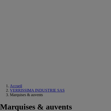
Equipements
salle
de
bain
Douche
Matériaux
salle
de
bain
Meuble
salle
de
bain
Robinetterie
Techniques
sanitaires
Accueil
VERRISSIMA INDUSTRIE SAS
Marquises & auvents
Marquises & auvents