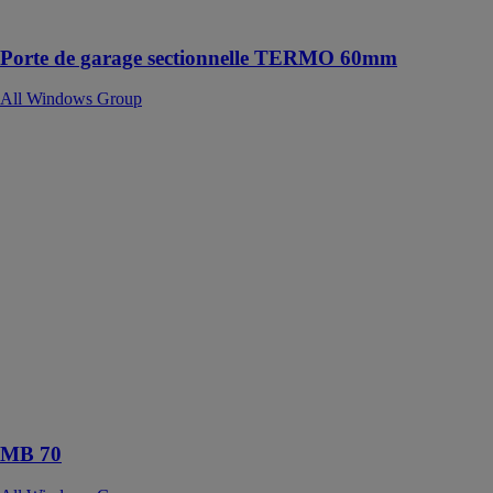
énergétique
Porte de garage sectionnelle TERMO 60mm
All Windows Group
MB 70
All Windows
Group
MB-70 est un
nouveau
système en
aluminium
destiné à
réaliser des
constructions
extérieures à
isolation
thermique et
acoustique
MB 70