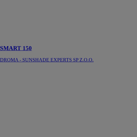
Z.O.O.
Conçu pour les
grandes
dimensions de
6000 mm x
5000 mm
SMART 150
DROMA - SUNSHADE EXPERTS SP Z.O.O.
Porte de garage
sectionnelle
TERMO
60mm
All Windows
Group
Le meilleur
choix pour les
bâtiments
résidentiels
caractérisés à
haute efficacité