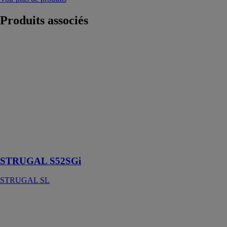
Produits
associés
STRUGAL
S52SGi
STRUGAL SL
Ce mur offre
une isolation
thermique
assurée avec
différentes
possibilités de
drainage et de
ventilation
STRUGAL S52SGi
STRUGAL SL
SMART 150
DROMA -
SUNSHADE
EXPERTS SP