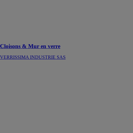
touche de
modernité à
votre
décoration
intérieure tout
en maximisant
la luminosité
Cloisons & Mur en verre
VERRISSIMA INDUSTRIE SAS
Abribus en
verre
VERRISSIMA
INDUSTRIE
SAS
L'abribus en
verre offre non
seulement un
abri voyageurs
contre les
intempéries,
mais aussi une