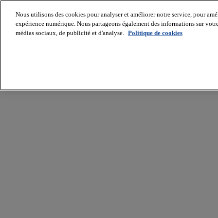
Nous utilisons des cookies pour analyser et améliorer notre service, pour améli
expérience numérique. Nous partageons également des informations sur votre u
médias sociaux, de publicité et d'analyse.
Politique de cookies
Batiradio
Articles
&
expertises
Construction
Tech,
IT,
start-
up
Génie
climatique
Gros
œuvre,
structure
et
enveloppe
Hors
site