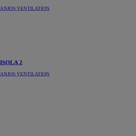
ANJOS VENTILATION
ISOLA 2
ANJOS
VENTILATION
Entrée d'air
autoréglable
acoustique
ISOLA 2
ANJOS VENTILATION
Aira HY
ANJOS
VENTILATION
Utilisées dans
le cadre d’un
système de
ventilation
hygroréglable
ALIZÉ 2018