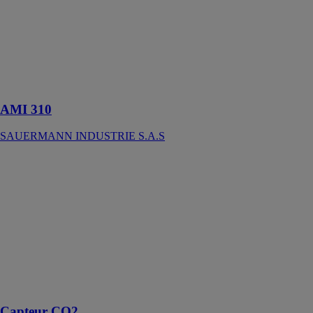
sont conçus
pour la mesure
de la
température, de
l'humidité et de
la vitesse
multifonction
AMI 310
SAUERMANN INDUSTRIE S.A.S
Capteur CO2
ALDES
Ce capteur
permet de
surveiller les
niveaux de
CO2 et la
température à
l'intérieur d'un
espace
Capteur CO2