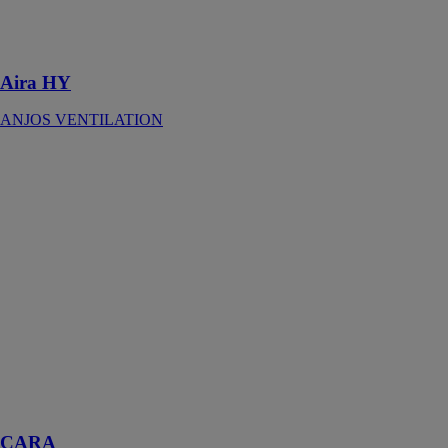
pour logements
collectifs ou
individuels
Aira HY
ANJOS VENTILATION
CARA
ANJOS
VENTILATION
Les chapeaux
de toiture
s’adaptent
pratiquement à
tous les
systèmes de
couverture tuile
ou ardoise et
assurent une
bonne
étanchéité
CARA