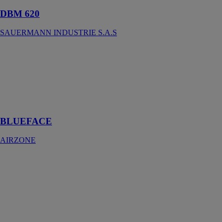
DBM 620
SAUERMANN INDUSTRIE S.A.S
BLUEFACE
AIRZONE
Le thermostat
intelligent le
plus complet du
marché
BLUEFACE
AIRZONE
AMI 310
SAUERMANN
INDUSTRIE
S.A.S
Les instruments
portables
multifonctions