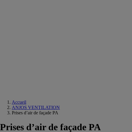
Equipements
salle
de
bain
Douche
Matériaux
salle
de
bain
Meuble
salle
de
bain
Robinetterie
Techniques
sanitaires
Accueil
ANJOS VENTILATION
Prises d’air de façade PA
Prises d’air de façade PA