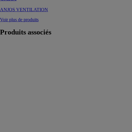
ANJOS VENTILATION
Voir plus de produits
Produits
associés
DBM 620
SAUERMANN
INDUSTRIE
S.A.S
Le balomètre
Sauermann
DBM 620
intègre de
nouvelles
fonctionnalités
et des
caractéristiques
améliorées pour
plus de
précision et
d'ergonomie