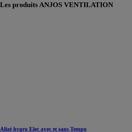
Les produits
ANJOS VENTILATION
Alizé hygro
Elec avec et
sans Tempo
ANJOS
VENTILATION
Les bouches
d’extraction
ALIZÉ avec
modulation des
débits pour
tertiaire
assurent, un
débit
permanent
modulé suivant
l’humidité
relative
ambiante de la
pièce
Alizé hygro Elec avec et sans Tempo