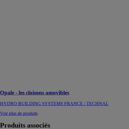
amovibles
HYDRO
BUILDING
SYSTEMS
FRANCE /
TECHNAL
Cloisons
amovibles,
démontables et
personnalisables
permettant
l’intégration de
porte battante
ou coulissante
suspendue
Opale - les cloisons amovibles
HYDRO BUILDING SYSTEMS FRANCE / TECHNAL
Voir plus de produits
Produits
associés