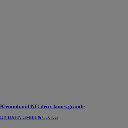
Klemmband
NG deux lames
grande
DR HAHN
GMBH & CO.
KG
Klemmband
NG sont des
paumelles à
clamer qui
s’intègrent dans
les portes, les
bâtiments
publics et les
appartements
de haut
standing
Klemmband NG deux lames grande
DR HAHN GMBH & CO. KG
Portail