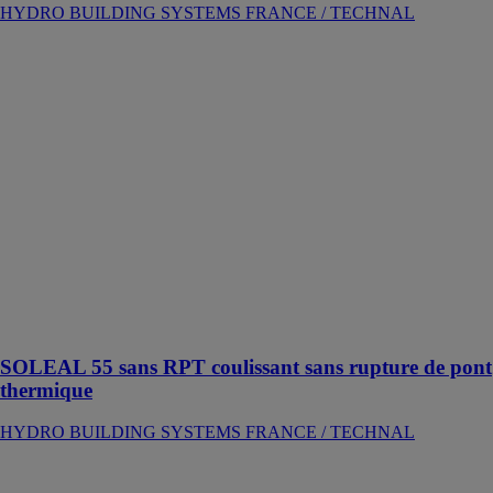
HYDRO BUILDING SYSTEMS FRANCE / TECHNAL
SOLEAL 55
sans RPT
coulissant sans
rupture de pont
thermique
HYDRO
BUILDING
SYSTEMS
FRANCE /
TECHNAL
Solution
adaptée pour
les climats
chauds
SOLEAL 55 sans RPT coulissant sans rupture de pont
thermique
HYDRO BUILDING SYSTEMS FRANCE / TECHNAL
Opale - les
cloisons