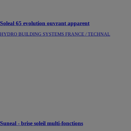
types de projets
en neuf comme
en rénovation
Soleal 65 evolution ouvrant apparent
HYDRO BUILDING SYSTEMS FRANCE / TECHNAL
Suneal - brise
soleil multi-
fonctions
HYDRO
BUILDING
SYSTEMS
FRANCE /
TECHNAL
Lames de brise-
soleil
aluminium pour
intégration en
façade
Suneal - brise soleil multi-fonctions