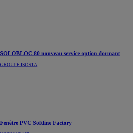
monobloc
ISOSTA peut à
présent vous
être fourni soit
avec l’ouvrant
seul soit avec
son dormant à
dimension.
SOLOBLOC 80 nouveau service option dormant
GROUPE ISOSTA
Fenêtre PVC
Softline
Factory
NORMABAIE
Finition carrée
pour un rendu
design moderne
Fenêtre PVC Softline Factory