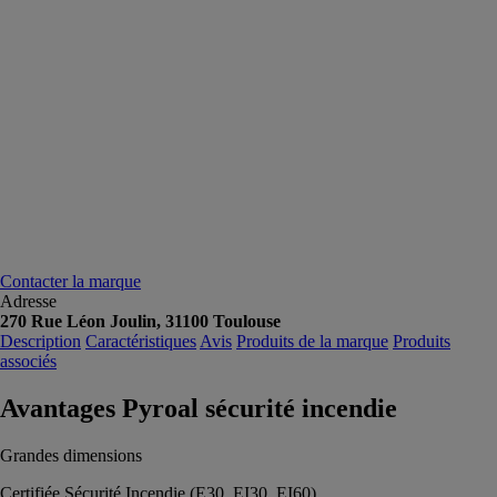
Contacter la marque
Adresse
270 Rue Léon Joulin, 31100 Toulouse
Description
Caractéristiques
Avis
Produits de la marque
Produits
associés
Avantages Pyroal sécurité incendie
Grandes dimensions
Certifiée Sécurité Incendie (E30, EI30, EI60)