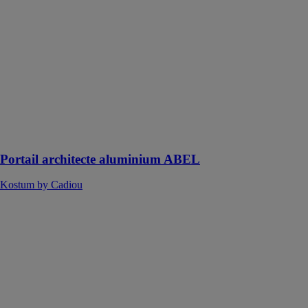
architecte
aluminium
ABEL
Kostum by
Cadiou
Plus simple et
plus juste, le
portail Abel fait
la part belle à
l’esthétique
Portail architecte aluminium ABEL
Kostum by Cadiou
SOLOBLOC
80 nouveau
service option
dormant
GROUPE
ISOSTA
SOLOBLOC
l'ouvrant