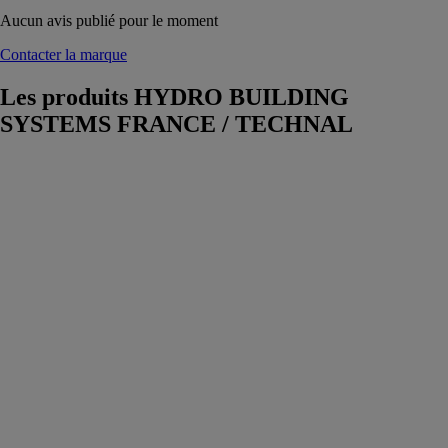
Aucun avis publié pour le moment
Contacter la marque
Les produits
HYDRO BUILDING
SYSTEMS FRANCE / TECHNAL
Soleal 65
evolution
ouvrant
apparent
HYDRO
BUILDING
SYSTEMS
FRANCE /
TECHNAL
Une solution
d’ouverture
intérieure et
extérieure
permettant de
répondre à tous