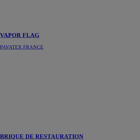
PAVATEX
FRANCE
Pour étanchéité
synthétique
VAPOR FLAG
PAVATEX FRANCE
BRIQUE DE
RESTAURATION
RAIRIES
MONTRIEUX
Monuments
historiques &
lieux culturels :
Marquer les
plus beaux
espaces de
votre
empreintes…
BRIQUE DE RESTAURATION