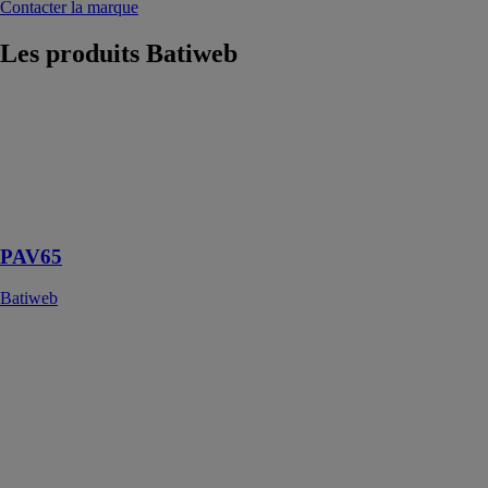
Contacter la marque
Les produits
Batiweb
PAV65
Batiweb
PAV65 est une
dalle pour
parking en
pavés
PAV65
Batiweb
SDL ACUBIS
Batiweb
SDL ACUBIS
est un toit de
terrasse
cubique
aluminium sans