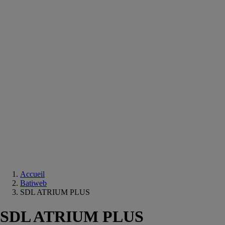
Equipements
salle
de
bain
Douche
Matériaux
salle
de
bain
Meuble
salle
de
bain
Robinetterie
Techniques
sanitaires
Accueil
Batiweb
SDL ATRIUM PLUS
SDL ATRIUM PLUS