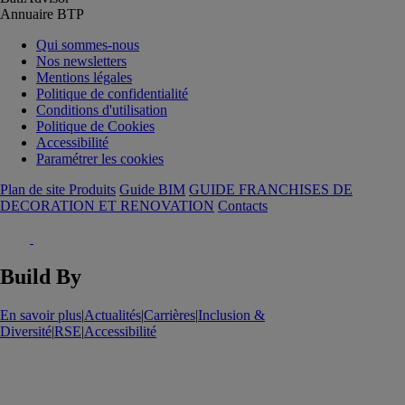
Annuaire BTP
Qui sommes-nous
Nos newsletters
Mentions légales
Politique de confidentialité
Conditions d'utilisation
Politique de Cookies
Accessibilité
Paramétrer les cookies
Plan de site Produits
Guide BIM
GUIDE FRANCHISES DE
DECORATION ET RENOVATION
Contacts
Build By
En savoir plus
|
Actualités
|
Carrières
|
Inclusion &
Diversité
|
RSE
|
Accessibilité