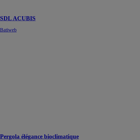
isolation
thermique
SDL ACUBIS
Batiweb
Pergola
élégance
bioclimatique
Batiweb
La pergola
élégance
bioclimatique
est un abri
extérieur
sophistiqué et
personnalisable,
conçu pour
offrir à la fois
esthétisme et
fonctionnalité
Pergola élégance bioclimatique