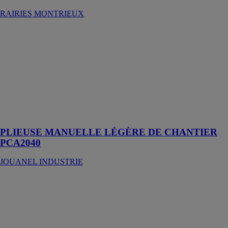
RAIRIES MONTRIEUX
PLIEUSE
MANUELLE
LÉGÈRE DE
CHANTIER
PCA2040
JOUANEL
INDUSTRIE
Optez pour la
mobilité !
PLIEUSE MANUELLE LÉGÈRE DE CHANTIER
PCA2040
JOUANEL INDUSTRIE
COUVERTINE
3M - TÊTE
DE MUR EN
ALU
10/10ÈME
ALUHOME