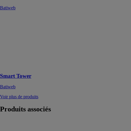
Batiweb
Smart Tower
Batiweb
La Smart
Tower est une
tour de
vidéosurveillance
mobile à
déploiement
rapide
Smart Tower
Batiweb
Voir plus de produits
Produits
associés
VAPOR
FLAG