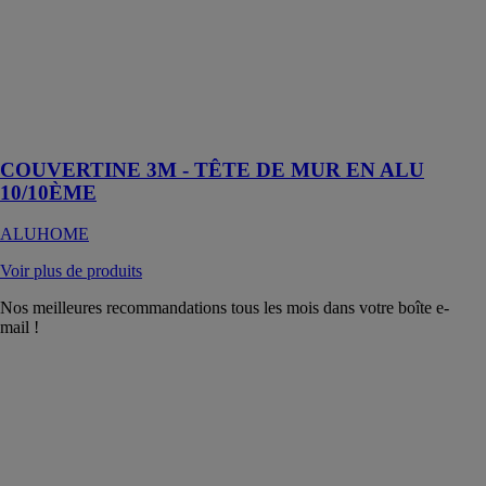
Un couvre-mur
facile à manier
et à découper et
une belle
finition pour
votre mur
COUVERTINE 3M - TÊTE DE MUR EN ALU
10/10ÈME
ALUHOME
Voir plus de produits
Nos meilleures recommandations tous les mois dans votre boîte e-
mail !