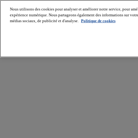
Nous utilisons des cookies pour analyser et améliorer notre service, pour améli
expérience numérique. Nous partageons également des informations sur votre u
médias sociaux, de publicité et d'analyse.
Politique de cookies
Batiradio
Articles
&
expertises
Construction
Tech,
IT,
start-
up
Génie
climatique
Gros
œuvre,
structure
et
enveloppe
Hors
site