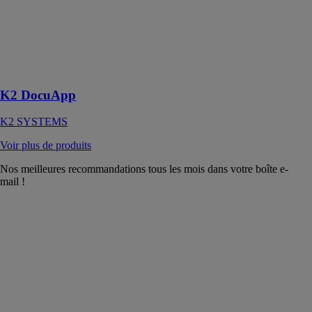
K2 DocuApp
K2 SYSTEMS
Assistant
numérique pour
installateurs
K2 DocuApp
K2 SYSTEMS
Voir plus de produits
Nos meilleures recommandations tous les mois dans votre boîte e-
mail !