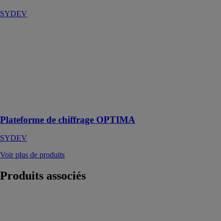
SYDEV
Plateforme de
chiffrage
OPTIMA
SYDEV
Le logiciel
devis bâtiment
leader du
marché
Plateforme de chiffrage OPTIMA
SYDEV
Voir plus de produits
Produits
associés
ERP METEOR
SYDEV