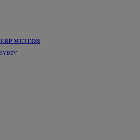
Pour les
activités du
bâtiment, dédié
à la gestion de
chantier et du
SAV
ERP METEOR
SYDEV
K2 Base
K2 SYSTEMS
Grâce à K2
Base, vous
pouvez
déterminer le
système de
montage K2
optimal pour
les toits en
pente et les toits
plats en
seulement cinq