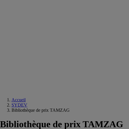
Equipements
salle
de
bain
Douche
Matériaux
salle
de
bain
Meuble
salle
de
bain
Robinetterie
Techniques
sanitaires
Accueil
SYDEV
Bibliothèque de prix TAMZAG
Bibliothèque de prix TAMZAG