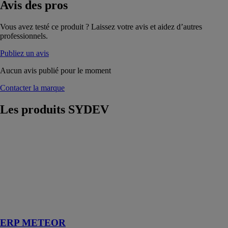
Avis
des pros
Vous avez testé ce produit ? Laissez votre avis et aidez d’autres
professionnels.
Publiez un avis
Aucun avis publié pour le moment
Contacter la marque
Les produits
SYDEV
ERP METEOR
SYDEV
Pour les
activités du
bâtiment, dédié
à la gestion de
chantier et du
SAV
ERP METEOR