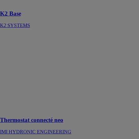
étapes
K2 Base
K2 SYSTEMS
Thermostat
connecté neo
IMI
HYDRONIC
ENGINEERING
Optimisez le
confort et les
performances
énergétiques de
votre système
de chauffage
grâce à la
gamme Neo
Thermostat connecté neo
IMI HYDRONIC ENGINEERING