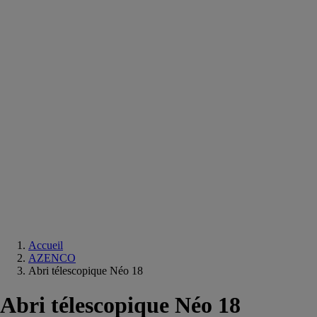
Equipements
salle
de
bain
Douche
Matériaux
salle
de
bain
Meuble
salle
de
bain
Robinetterie
Techniques
sanitaires
Accueil
AZENCO
Abri télescopique Néo 18
Abri télescopique Néo 18