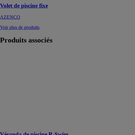
Volet de piscine fixe
AZENCO
Voir plus de produits
Produits
associés
Véranda de
piscine R-
Swim
AZENCO
La véranda de
piscine R-
Swim
transforme
l'espace en un
lieu de
baignade
adapté à toutes
les saisons
Véranda de piscine R-Swim