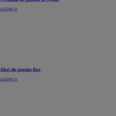
AZENCO
Abri de piscine
fixe
AZENCO
L’abri haut
forme une
barrière de
protection
autour de la
piscine
Abri de piscine fixe
AZENCO
Dalle coffrante
isolante
EUROMAC2
Une solution
polyvalente et
performante