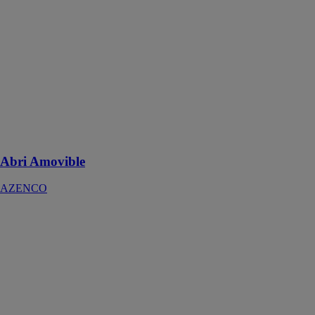
L'abri amovible
permet de se
baigner même
lorsqu’il est
fermé, grâce à
son design
cintré. Il peut
être utilisé du
printemps à
l’automne
Abri Amovible
AZENCO
Abri
télescopique
Néo Smart
AZENCO
L’abri de
piscine
télescopique le
plus bas du