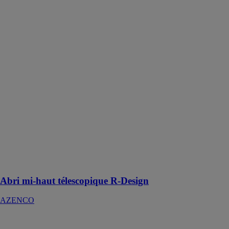
Abri mi-haut
télescopique R-
Design
AZENCO
L’abri de
piscine mi-haut
R-Design
assure la
protection du
bassin, permet
des baignades
toute l’année
tout en
respectant
l’esthétisme de
votre extérieur
Abri mi-haut télescopique R-Design
AZENCO
Abri Amovible
AZENCO