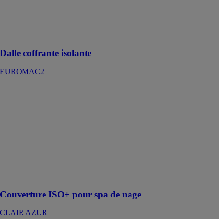
pour les dalles
de sol, d’étage
et les toitures
terrasses
Dalle coffrante isolante
EUROMAC2
Couverture
ISO+ pour spa
de nage
CLAIR AZUR
Couverture de
protection pour
spa de nage,
entièrement
rétractable et
automatisée
Couverture ISO+ pour spa de nage
CLAIR AZUR