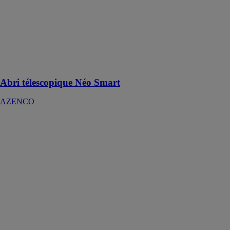
marché est
équipé d’un
système de
panneaux
gigognes pour
faciliter sa
manipulation
Abri télescopique Néo Smart
AZENCO
Volet de piscine
fixe
AZENCO
Le volet de
piscine fixe est
la solution
parfaite pour
tous ceux qui
souhaitent
protéger leur
bassin