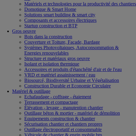
Matériels et technologies pour la productivité des chantiers
Domotique & Smart Home
Solutions smart building & smart city
Composants et accessoires électriques
Startup construction et BTP
Gros oeuvre
Bois dans la construction
Couverture et Toiture, Façade, Bardage
Systèmes Photovoltaiques, Autoconsommation &
Energies renouvelables
Structure et matériaux gros oeuvre
Isolant et isolation thermique
Accessoires et produits d'étanchéité d'air et de l'eau
VRD et matériel assainissement / eau
Biosourcé, Biodiversité Urbaine et Végétalisation
Construction Durable et Economie Circulaire
Matériel & outillage
Echafaudage - coffrage - étaiement
Terrassement et compactage
Élévation - levage - manutention chantier
Outillage béton & mortier - matériel de démolition
Equipements construction & chantier
Sécurisation chantier et chantiers propres
Outillage électroportatif et consommable
Véhicule de chantier & engin mobile btp