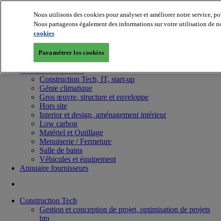
Nous utilisons des cookies pour analyser et améliorer notre service, po
Nous partageons également des informations sur votre utilisation de no
cookies
Paramétrer les cookies
Batiradio
Articles & expertises
Construction Tech, IT, start-up
Génie climatique
Gros œuvre, structure et enveloppe
Hors site
Interior et design, aménagement intérieur
Low carbon
Matériel et Outillage
Menuiserie / Fermeture
Salle de bains
Véhicules et équipement
Annuaire fournisseurs
Construction Tech
Gestion et conception de projet, optimisation de projets
btp