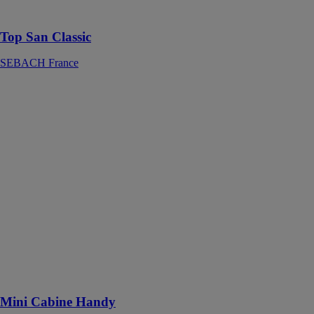
propre Top San
Top San Classic
SEBACH France
Mini Cabine
Handy
SEBACH
France
La Mini Cabine
Handy est une
cabine sanitaire
qui bénéficie de
grilles de
ventilation pour
une aération et
d’un éclairage
naturel grâce à
un toit
translucide
Mini Cabine Handy