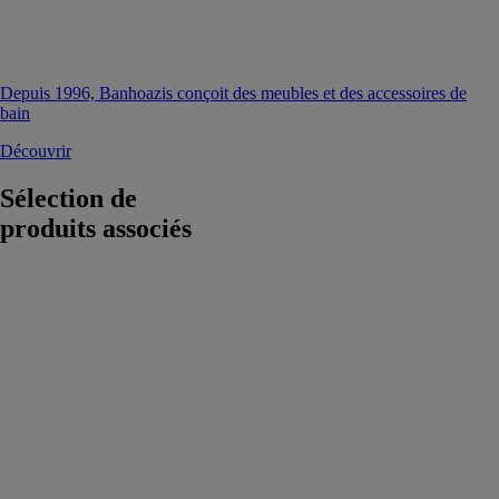
Depuis 1996, Banhoazis conçoit des meubles et des accessoires de
bain
Découvrir
Sélection de
produits associés
Top San
Classic
SEBACH
France
Le Top San
Classic est un
sanitaire mobile
autonome doté
du système
breveté de
nettoyage à eau