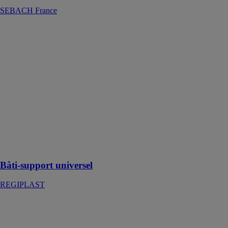
SEBACH France
Bâti-support
universel
REGIPLAST
Réglable en
hauteur avec
pieds à freins
facilitant la
pose par une
seule personne,
pour cuvette
standard ou
cuvette PMR et
rallongée
Bâti-support universel
REGIPLAST
Siphon ABS
double sortie
horizontale