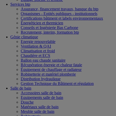
Services btp
Assurance, financement travaux, banque du btp
Organismes - Entités publiques - institutionnels
Certifications bâtiment et labels environnementaux
Énergéticien et thermicien
Conseils et Ingénierie Bas Carbone
Recrutement, interim, formation btp
Génie climatique
Energie renouvelable
Ventilation & QAI
Climatisation et froid
Chaudière et ECS
Ballon eau chaude sanitaire
Récupération énergie et chaleur fatale
Équipement de chauffage et radiateur
Robinetterie et matériel plomberie
Distribution hydraulique
Gestion Technique du Bâtiment et régulation
Salle de bain
Accessoires salle de bain
Equipements salle de bain
Douche
Matériaux salle de bain
Meuble salle de bain