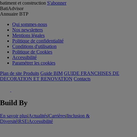
batiment et construction
S'abonner
BatiAdvisor
Annuaire BTP
Qui sommes-nous
Nos newsletters
Mentions légales
Politique de confidentialité
Conditions d'utilisation
Politique de Cookies
Accessibilité
Paramétrer les cookies
Plan de site Produits
Guide BIM
GUIDE FRANCHISES DE
DECORATION ET RENOVATION
Contacts
Build By
En savoir plus
|
Actualités
|
Carrières
|
Inclusion &
Diversité
|
RSE
|
Accessibilité