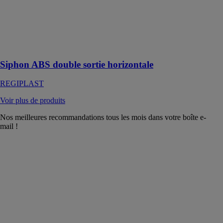
REGIPLAST
Siphon de
machine à laver
double sortie
horizontale
Siphon ABS double sortie horizontale
REGIPLAST
Voir plus de produits
Nos meilleures recommandations tous les mois dans votre boîte e-
mail !