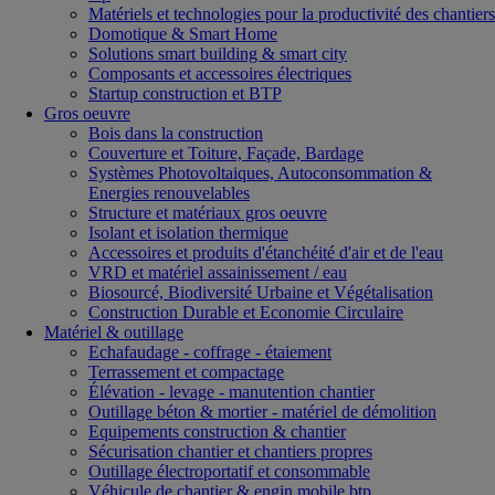
Matériels et technologies pour la productivité des chantiers
Domotique & Smart Home
Solutions smart building & smart city
Composants et accessoires électriques
Startup construction et BTP
Gros oeuvre
Bois dans la construction
Couverture et Toiture, Façade, Bardage
Systèmes Photovoltaiques, Autoconsommation &
Energies renouvelables
Structure et matériaux gros oeuvre
Isolant et isolation thermique
Accessoires et produits d'étanchéité d'air et de l'eau
VRD et matériel assainissement / eau
Biosourcé, Biodiversité Urbaine et Végétalisation
Construction Durable et Economie Circulaire
Matériel & outillage
Echafaudage - coffrage - étaiement
Terrassement et compactage
Élévation - levage - manutention chantier
Outillage béton & mortier - matériel de démolition
Equipements construction & chantier
Sécurisation chantier et chantiers propres
Outillage électroportatif et consommable
Véhicule de chantier & engin mobile btp