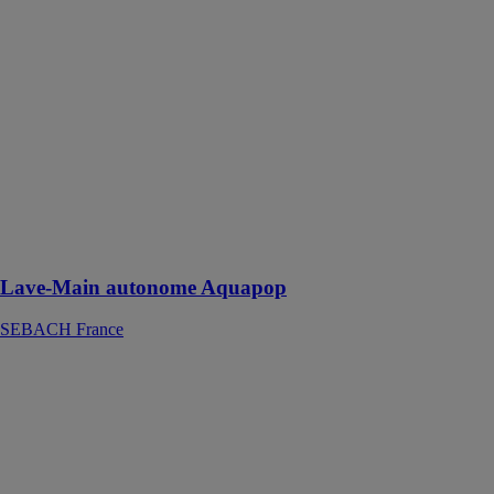
Aquapop
SEBACH
France
Le lave-Main
autonome
Aquapop idéal
pour les
chantiers,
campings,
zones agricoles
et industrielles,
etc.
Lave-Main autonome Aquapop
SEBACH France
Top San No
Touch -
Sanitaire
autonome
SEBACH
France