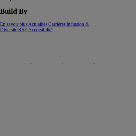
Build By
En savoir plus
|
Actualités
|
Carrières
|
Inclusion &
Diversité
|
RSE
|
Accessibilité