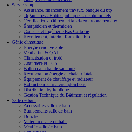
Services btp
Assurance, financement travaux, banque du btp
Organismes - Entités publiques - institutionnels
Certifications bâtiment et labels environnementaux
Énergéticien et thermicien
Conseils et Ingénierie Bas Carbone
Recrutement, interim, formation btp
Génie climatique
Energie renouvelable
Ventilation & QAI
Climatisation et froid
Chaudière et ECS
Ballon eau chaude sanitaire
Récupération énergie et chaleur fatale
Équipement de chauffage et radiateur
Robinetterie et matériel plomberie
Distribution hydraulique
Gestion Technique du Bâtiment et régulation
Salle de bain
Accessoires salle de bain
Equipements salle de bain
Douche
Matériaux salle de bain
Meuble salle de bain