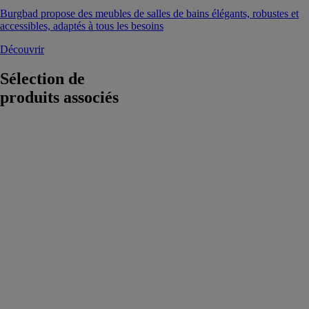
Burgbad propose des meubles de salles de bains élégants, robustes et
accessibles, adaptés à tous les besoins
Découvrir
Sélection de
produits associés
Meuble Delia
CONSTRUPLAS
-
ACQUABELLA
Le Meuble
Delia est conçu
pour s'adapter à
différents
espaces de salle
de bain. Il est
disponible en
finition bois
d'orme ou
laqué blanc