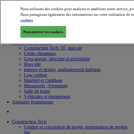
Nous utilisons des cookies pour analyser et améliorer notre service, po
Nous partageons également des informations sur votre utilisation de no
cookies
Paramétrer les cookies
Batiradio
Articles & expertises
Construction Tech, IT, start-up
Génie climatique
Gros œuvre, structure et enveloppe
Hors site
Interior et design, aménagement intérieur
Low carbon
Matériel et Outillage
Menuiserie / Fermeture
Salle de bains
Véhicules et équipement
Annuaire fournisseurs
Construction Tech
Gestion et conception de projet, optimisation de projets
btp