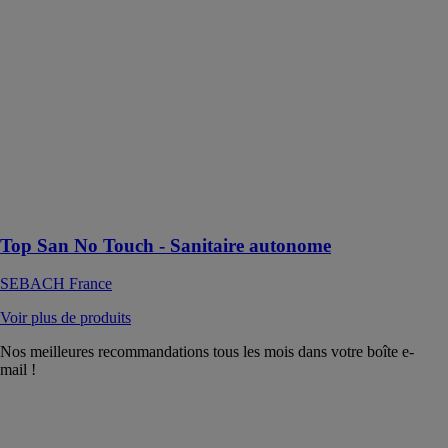
Sanitaire
autonome Top
San No Touch
pour les
chantiers et les
zones
industrielles, les
évènements
publics et
privés de tous
types et toutes
tailles
Top San No Touch - Sanitaire autonome
SEBACH France
Voir plus de produits
Nos meilleures recommandations tous les mois dans votre boîte e-
mail !