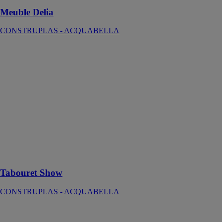
Meuble Delia
CONSTRUPLAS - ACQUABELLA
Tabouret Show
CONSTRUPLAS
-
ACQUABELLA
Le Tabouret
Show, destiné à
être utilisé dans
la salle de bain,
est un élément
décoratif
moderne dans
l'espace
Tabouret Show
CONSTRUPLAS - ACQUABELLA
Lave-Main
autonome