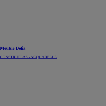
Le Meuble
Delia est conçu
pour s'adapter à
différents
espaces de salle
de bain. Il est
disponible en
finition bois
d'orme ou
laqué blanc
Meuble Delia
CONSTRUPLAS - ACQUABELLA
Tabouret Show
CONSTRUPLAS
-
ACQUABELLA
Le Tabouret
Show, destiné à
être utilisé dans
la salle de bain,
est un élément