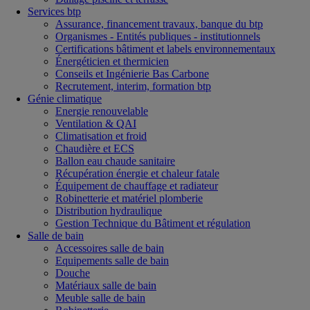
Services btp
Assurance, financement travaux, banque du btp
Organismes - Entités publiques - institutionnels
Certifications bâtiment et labels environnementaux
Énergéticien et thermicien
Conseils et Ingénierie Bas Carbone
Recrutement, interim, formation btp
Génie climatique
Energie renouvelable
Ventilation & QAI
Climatisation et froid
Chaudière et ECS
Ballon eau chaude sanitaire
Récupération énergie et chaleur fatale
Équipement de chauffage et radiateur
Robinetterie et matériel plomberie
Distribution hydraulique
Gestion Technique du Bâtiment et régulation
Salle de bain
Accessoires salle de bain
Equipements salle de bain
Douche
Matériaux salle de bain
Meuble salle de bain