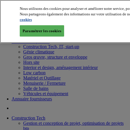
Nous utilisons des cookies pour analyser et améliorer notre service, po
Nous partageons également des informations sur votre utilisation de no
cookies
Paramétrer les cookies
Batiradio
Articles & expertises
Construction Tech, IT, start-up
Génie climatique
Gros œuvre, structure et enveloppe
Hors site
Interior et design, aménagement intérieur
Low carbon
Matériel et Outillage
Menuiserie / Fermeture
Salle de bains
Véhicules et équipement
Annuaire fournisseurs
Construction Tech
Gestion et conception de projet, optimisation de projets
btp