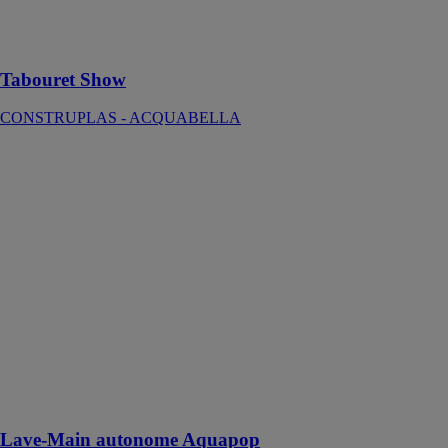
décoratif
moderne dans
l'espace
Tabouret Show
CONSTRUPLAS - ACQUABELLA
Lave-Main
autonome
Aquapop
SEBACH
France
Le lave-Main
autonome
Aquapop idéal
pour les
chantiers,
campings,
zones agricoles
et industrielles,
etc.
Lave-Main autonome Aquapop