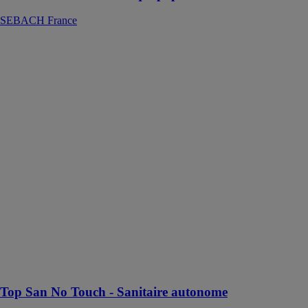
SEBACH France
Top San No
Touch -
Sanitaire
autonome
SEBACH
France
Sanitaire
autonome Top
San No Touch
pour les
chantiers et les
zones
industrielles, les
évènements
publics et
privés de tous
types et toutes
tailles
Top San No Touch - Sanitaire autonome