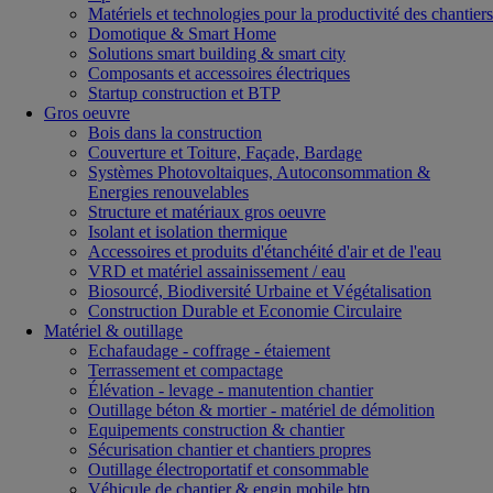
Matériels et technologies pour la productivité des chantiers
Domotique & Smart Home
Solutions smart building & smart city
Composants et accessoires électriques
Startup construction et BTP
Gros oeuvre
Bois dans la construction
Couverture et Toiture, Façade, Bardage
Systèmes Photovoltaiques, Autoconsommation &
Energies renouvelables
Structure et matériaux gros oeuvre
Isolant et isolation thermique
Accessoires et produits d'étanchéité d'air et de l'eau
VRD et matériel assainissement / eau
Biosourcé, Biodiversité Urbaine et Végétalisation
Construction Durable et Economie Circulaire
Matériel & outillage
Echafaudage - coffrage - étaiement
Terrassement et compactage
Élévation - levage - manutention chantier
Outillage béton & mortier - matériel de démolition
Equipements construction & chantier
Sécurisation chantier et chantiers propres
Outillage électroportatif et consommable
Véhicule de chantier & engin mobile btp